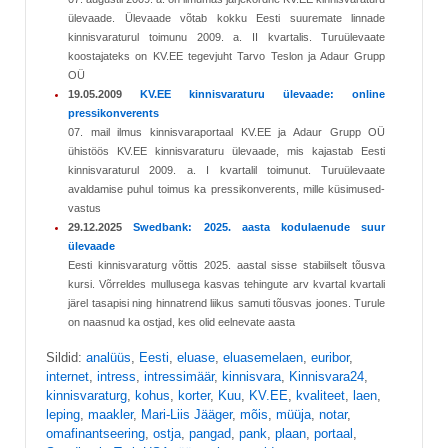
ülevaade. Ülevaade võtab kokku Eesti suuremate linnade
kinnisvaraturul toimunu 2009. a. II kvartalis. Turuülevaate
koostajateks on KV.EE tegevjuht Tarvo Teslon ja Adaur Grupp
OÜ
19.05.2009
KV.EE kinnisvaraturu ülevaade: online
pressikonverents
07. mail ilmus kinnisvaraportaal KV.EE ja Adaur Grupp OÜ
ühistöös KV.EE kinnisvaraturu ülevaade, mis kajastab Eesti
kinnisvaraturul 2009. a. I kvartalil toimunut. Turuülevaate
avaldamise puhul toimus ka pressikonverents, mille küsimused-
vastus
29.12.2025
Swedbank: 2025. aasta kodulaenude suur
ülevaade
Eesti kinnisvaraturg võttis 2025. aastal sisse stabiilselt tõusva
kursi. Võrreldes mullusega kasvas tehingute arv kvartal kvartali
järel tasapisi ning hinnatrend liikus samuti tõusvas joones. Turule
on naasnud ka ostjad, kes olid eelnevate aasta
Sildid:
analüüs
,
Eesti
,
eluase
,
eluasemelaen
,
euribor
,
internet
,
intress
,
intressimäär
,
kinnisvara
,
Kinnisvara24
,
kinnisvaraturg
,
kohus
,
korter
,
Kuu
,
KV.EE
,
kvaliteet
,
laen
,
leping
,
maakler
,
Mari-Liis Jääger
,
mõis
,
müüja
,
notar
,
omafinantseering
,
ostja
,
pangad
,
pank
,
plaan
,
portaal
,