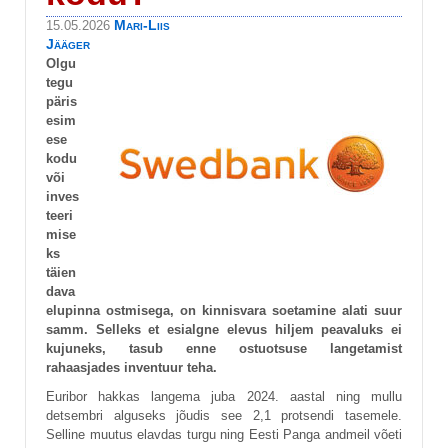
Mari-Liis
15.05.2026
Jääger
Olgu
tegu
päris
esim
ese
kodu
või
inves
teeri
mise
ks
täien
dava
elupinna ostmisega, on kinnisvara soetamine alati suur
samm. Selleks et esialgne elevus hiljem peavaluks ei
kujuneks, tasub enne ostuotsuse langetamist
rahaasjades inventuur teha.
Euribor hakkas langema juba 2024. aastal ning mullu
detsembri alguseks jõudis see 2,1 protsendi tasemele.
Selline muutus elavdas turgu ning Eesti Panga andmeil võeti