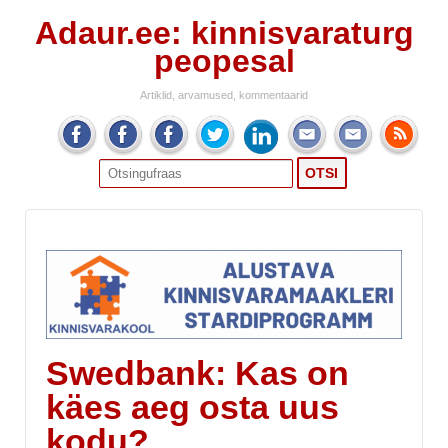
Adaur.ee: kinnisvaraturg
peopesal
Artiklid, arvamused, kommentaarid
Search
for:
Swedbank: Kas on
käes aeg osta uus
kodu?