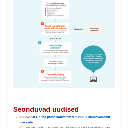
Seonduvad uudised
07.08.2009
Online pressikonverents: KV.EE II kinnisvaraturu
ülevaade
07. augustil 2009. a. on ilmumas järjekordne KV.EE kinnisvaraturu