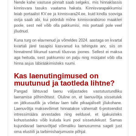
Nende kahe vastuse pinnalt saab selgeks, mis hinnaklassis
kinnisvara tasuks vaatama hakata. Kinnisvarapakkumisi
leiab portaalist KV.ee ja kinnisvara24.ee, kuid kindla sooviga
ostja saab abi, kui pöördub mõne kinnisvarabüroo maakleri
poole, sest neil võib olla pakkumisi, mis portaali pole veel
jõudnud.
Kuna turg on elavnenud ja võrreldes 2024. aastaga on kvartal
kvartali järel tasapisi kasvanud ka tehingute arv, siis on
hinnatrend liikunud samuti tõusvas joones. Sellest ei maksa
aga heituda, sest pakkumisi on palju ning müüjatel võib olla
hinna asjus läbirääkimisteks ruumi.
Kas laenutingimused on
muutunud ja taotleda lihtne?
Pangad lähtuvad laenu väljastades vastutustundliku
laenamise põhimõttest. Oluline on, et laenuvõtja sissetulek
on jätkusuutlik ja võetav laen talle pikaajaliselt jõukohane.
Laenuvõtja maksevõimet hinnatakse vähemalt 6-protsendist
intressimäära arvestades ning eeldusel, et igakuisteks
kohustusteks võib kuluda kuni pool sissetulekust. Samas
kujundavad laenuvõtjad võimaliku laenusumma sageli just
oma elustiili ja tarbimisharjumuste põhjal.