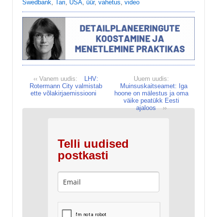
Swedbank
,
Tari
,
USA
,
üür
,
vahetus
,
video
‹‹ Vanem uudis:
LHV:
Uuem uudis:
Rotermann City valmistab
Muinsuskaitseamet: Iga
ette võlakirjaemissiooni
hoone on mälestus ja oma
väike peatükk Eesti
ajaloos
››
Telli uudised
postkasti