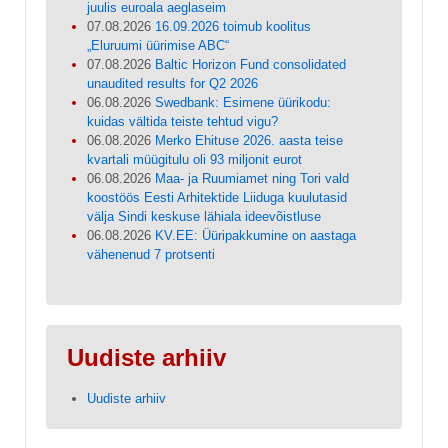
juulis euroala aeglaseim
07.08.2026
16.09.2026 toimub koolitus
„Eluruumi üürimise ABC“
07.08.2026
Baltic Horizon Fund consolidated
unaudited results for Q2 2026
06.08.2026
Swedbank: Esimene üürikodu:
kuidas vältida teiste tehtud vigu?
06.08.2026
Merko Ehituse 2026. aasta teise
kvartali müügitulu oli 93 miljonit eurot
06.08.2026
Maa- ja Ruumiamet ning Tori vald
koostöös Eesti Arhitektide Liiduga kuulutasid
välja Sindi keskuse lähiala ideevõistluse
06.08.2026
KV.EE: Üüripakkumine on aastaga
vähenenud 7 protsenti
Uudiste arhiiv
Uudiste arhiiv