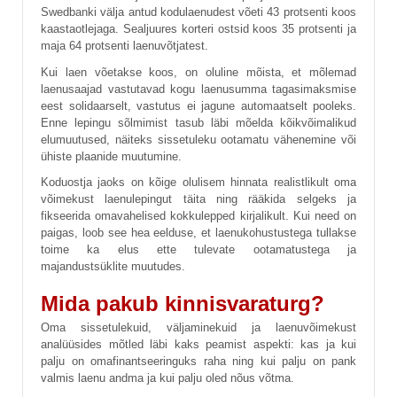
Swedbanki välja antud kodulaenudest võeti 43 protsenti koos
kaastaotlejaga. Sealjuures korteri ostsid koos 35 protsenti ja
maja 64 protsenti laenuvõtjatest.
Kui laen võetakse koos, on oluline mõista, et mõlemad
laenusaajad vastutavad kogu laenusumma tagasimaksmise
eest solidaarselt, vastutus ei jagune automaatselt pooleks.
Enne lepingu sõlmimist tasub läbi mõelda kõikvõimalikud
elumuutused, näiteks sissetuleku ootamatu vähenemine või
ühiste plaanide muutumine.
Koduostja jaoks on kõige olulisem hinnata realistlikult oma
võimekust laenulepingut täita ning rääkida selgeks ja
fikseerida omavahelised kokkulepped kirjalikult. Kui need on
paigas, loob see hea eelduse, et laenukohustustega tullakse
toime ka elus ette tulevate ootamatustega ja
majandustsüklite muutudes.
Mida pakub kinnisvaraturg?
Oma sissetulekuid, väljaminekuid ja laenuvõimekust
analüüsides mõtled läbi kaks peamist aspekti: kas ja kui
palju on omafinantseeringuks raha ning kui palju on pank
valmis laenu andma ja kui palju oled nõus võtma.