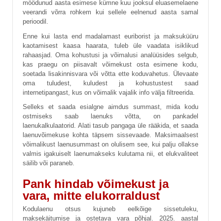
möödunud aasta esimese kümne kuu jooksul eluasemelaene
veerandi võrra rohkem kui sellele eelnenud aasta samal
perioodil.
Enne kui lasta end madalamast euriborist ja maksuküüru
kaotamisest kaasa haarata, tuleb üle vaadata isiklikud
rahaasjad. Oma kohustusi ja võimalusi analüüsides selgub,
kas praegu on piisavalt võimekust osta esimene kodu,
soetada lisakinnisvara või võtta ette koduvahetus. Ülevaate
oma tuludest, kuludest ja kohustustest saad
internetipangast, kus on võimalik vajalik info välja filtreerida.
Selleks et saada esialgne aimdus summast, mida kodu
ostmiseks saab laenuks võtta, on pankadel
laenukalkulaatorid. Alati tasub pangaga üle rääkida, et saada
laenuvõimekuse kohta täpsem sissevaade. Maksimaalsest
võimalikust laenusummast on olulisem see, kui palju ollakse
valmis igakuiselt laenumakseks kulutama nii, et elukvaliteet
säilib või paraneb.
Pank hindab võimekust ja
vara, mitte elukorraldust
Kodulaenu otsus kujuneb eelkõige sissetuleku,
maksekäitumise ja ostetava vara põhjal. 2025. aastal