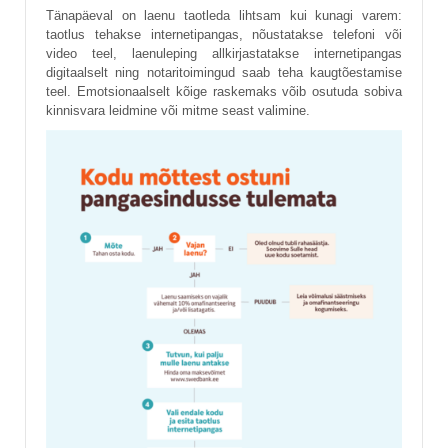
Tänapäeval on laenu taotleda lihtsam kui kunagi varem:
taotlus tehakse internetipangas, nõustatakse telefoni või
video teel, laenuleping allkirjastatakse internetipangas
digitaalselt ning notaritoimingud saab teha kaugtõestamise
teel. Emotsionaalselt kõige raskemaks võib osutuda sobiva
kinnisvara leidmine või mitme seast valimine.