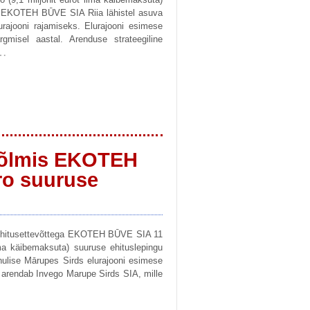
ga EKOTEH BŪVE SIA Riia lähistel asuva
rajooni rajamiseks. Elurajooni esimese
gmisel aastal. Arenduse strateegiline
…
sõlmis EKOTEH
ro suuruse
 ehitusettevõttega EKOTEH BŪVE SIA 11
ilma käibemaksuta) suuruse ehituslepingu
hulise Mārupes Sirds elurajooni esimese
i arendab Invego Marupe Sirds SIA, mille