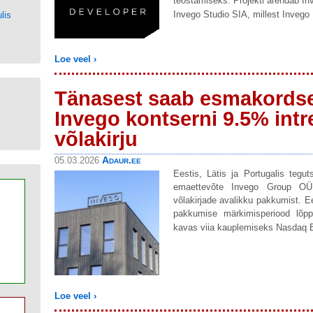
teostamiseks. Projekti arendab I
Invego Studio SIA, millest Invego 
lis
Loe veel ›
Tänasest saab esmakordse
Invego kontserni 9.5% int
võlakirju
Adaur.ee
05.03.2026
Eestis, Lätis ja Portugalis tegu
emaettevõte Invego Group OÜ 
võlakirjade avalikku pakkumist. Ee
pakkumise märkimisperiood lõppe
kavas viia kauplemiseks Nasdaq Bal
Loe veel ›