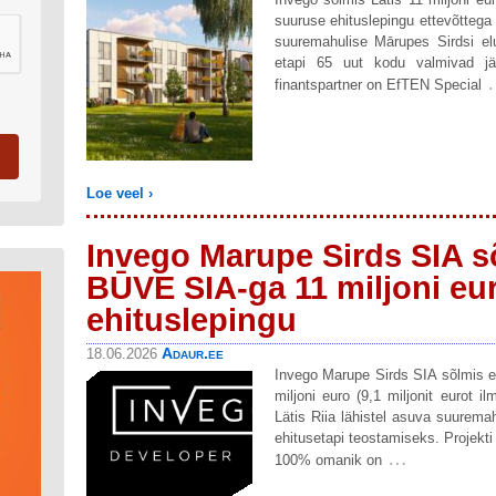
suuruse ehituslepingu ettevõtte
suuremahulise Mārupes Sirdsi elu
etapi 65 uut kodu valmivad jär
finantspartner on EfTEN Special
Loe veel ›
Invego Marupe Sirds SIA 
BŪVE SIA-ga 11 miljoni eu
ehituslepingu
Adaur.ee
18.06.2026
Invego Marupe Sirds SIA sõlmis
miljoni euro (9,1 miljonit eurot 
Lätis Riia lähistel asuva suurema
ehitusetapi teostamiseks. Projekt
…
100% omanik on