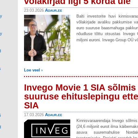
võlakirjad ligi 5 korda üle
Adaur.ee
23.03.2026
ty
Balti investorite huvi kinnisvar
võlakirjade avaliku pakkumise va
euro suuruse baasmahuga pakkumin
ty
nõudluse tõttu otsustas Invego
miljoni euroni. Invego Group OÜ võ
d
s
Loe veel ›
Invego Movie 1 SIA sõlmis 
suuruse ehituslepingu ett
SIA
Adaur.ee
17.03.2026
i
Kinnisvaraarendaja Invego sõlmis 
(24,6 miljonit eurot ilma käibemak
d
asuva suuremahulise Nordal
N