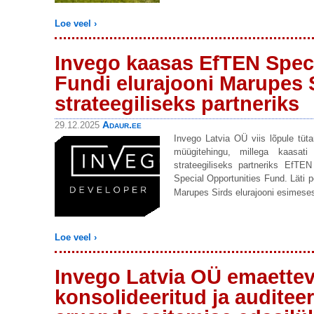
Loe veel ›
Invego kaasas EfTEN Speci
Fundi elurajooni Marupes 
strateegiliseks partneriks
Adaur.ee
29.12.2025
Invego Latvia OÜ viis lõpule tü
müügitehingu, millega kaasati
strateegiliseks partneriks EfTE
Special Opportunities Fund. Läti 
Marupes Sirds elurajooni esimeses
Loe veel ›
Invego Latvia OÜ emaettev
konsolideeritud ja auditee