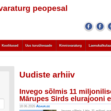
svaraturg peopesal
Koolitused
Uus turuülevaade
Kinnisvaraturg
Laenukalkulaa
Uudiste arhiiv
Invego sõlmis 11 miljonili
Mārupes Sirds elurajooni e
Adaur.ee
18.06.2026
Invego sõlmis Lätis 11 miljoni eur