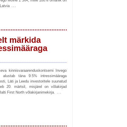
nvego Movie 1 SIA, mille 100% omanik on
…
Latvia
lt märkida
ressimääraga
tseva kinnisvaraarenduskontserni Invego
alustab täna 9.5% intressimääraga
sti, Läti ja Leedu investoritele suunatud
b 20. märtsil, misjärel on võlakirjad
…
ti First North võlakirjanimekirja.