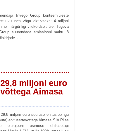
aarendaja Invego Group kontserniüleste
stu kujunes väga aktiivseks: 4 miljoni
e märgiti ligi viiekordselt üle. Tugeva
 Group suurendada emissiooni mahtu 8
…
lakirjade
29,8 miljoni euro
evõttega Aimasa
29,8 miljoni euro suuruse ehituslepingu
suta) ehitusettevõttega Aimasa SIA Riias
e elurajooni esimese ehitusetapi