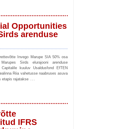
al Opportunities
Sirds arenduse
tarettevõtte Invego Marupe SIA 50% osa
 Marupes Sirds elurajooni arenduse
N Capitalile kuuluv Usaldusfond EfTEN
pealinna Riia vahetusse naabruses asuva
…
 etapis rajatakse
õtte
ritud IFRS