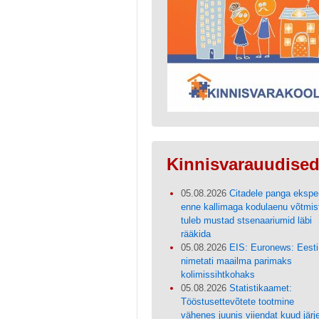
Kinnisvarauudise
05.08.2026
Citadele panga eksper
enne kallimaga kodulaenu võtmis
tuleb mustad stsenaariumid läbi
rääkida
05.08.2026
EIS: Euronews: Eesti
nimetati maailma parimaks
kolimissihtkohaks
05.08.2026
Statistikaamet:
Tööstusettevõtete tootmine
vähenes juunis viiendat kuud järj