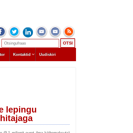
Search
for:
tor
Kontaktid
Uudiskiri
se lepingu
hitajaga
o (9,1 miljonit eurot ilma käibemaksuta)