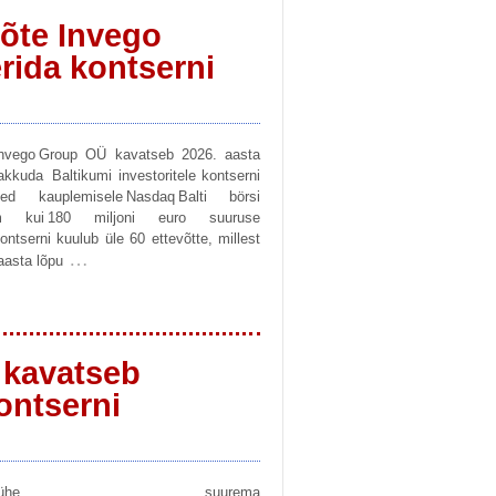
õte Invego
rida kontserni
Invego Group OÜ kavatseb 2026. aasta
kkuda Baltikumi investoritele kontserni
ed kauplemisele Nasdaq Balti börsi
 Enam kui 180 miljoni euro suuruse
tserni kuulub üle 60 ettevõtte, millest
…
aasta lõpu
 kavatseb
ontserni
he suurema