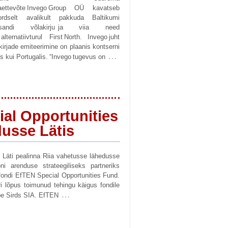
emaettevõte Invego Group OÜ kavatseb
dselt avalikult pakkuda Baltikumi
tasandi võlakirju ja viia need
lternatiivturul First North. Invego juht
akirjade emiteerimine on plaanis kontserni
…
is kui Portugalis. “Invego tugevus on
al Opportunities
dusse Lätis
 Läti pealinna Riia vahetusse lähedusse
ni arenduse strateegiliseks partneriks
fondi EfTEN Special Opportunities Fund.
 lõpus toimunud tehingu käigus fondile
…
pe Sirds SIA. EfTEN