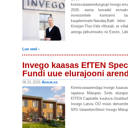
kinnisvaraarendusgrupi Invego 
2026. aasta kevadel esmakor
investoritele kontserni 
kauplemisele Nasdaq Balti börsi a
Kristjan-Thor Vähi rõhutab, et võl
arengu jätkumiseks nii Eestis, Lät
Loe veel ›
Invego kaasas EfTEN Speci
Fundi uue elurajooni aren
Adaur.ee
06.01.2026
Kinnisvaraarendaja Invego kaasas
rajatava Mārupes Sirds elurajoo
EfTEN Capitalile kuuluva Usaldus
Invego Latvia OÜ müüs detsembri
50% tütarettevõttest Invego Māru