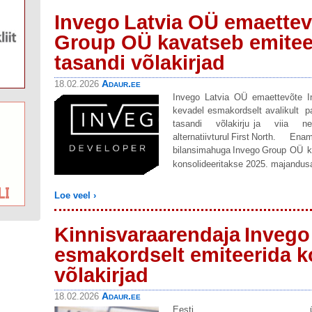
Invego Latvia OÜ emaettev
Group OÜ kavatseb emitee
tasandi võlakirjad
Adaur.ee
18.02.2026
Invego Latvia OÜ emaettevõte 
kevadel esmakordselt avalikult pa
tasandi võlakirju ja viia ne
alternatiivturul First North.
bilansimahuga Invego Group OÜ kon
konsolideeritakse 2025. majandus
Loe veel ›
Kinnisvaraarendaja Invego
esmakordselt emiteerida k
võlakirjad
Adaur.ee
18.02.2026
Eesti ü