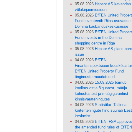
05.08.2026
Hepsor AS kavandab
võlakirjaemissiooni
05.08.2026
EfTEN United Proper
Fund investeerib Riias asuvasse
Domina kaubanduskeskusesse
05.08.2026
EfTEN United Proper
Fund invests in the Domina
shopping centre in Riga
05.08.2026
Hepsor AS plans bon
issue
04.08.2026
EfTEN:
Finantsinspektsioon kooskõlasta
EfTEN United Property Fund
tingimuste muudatused
04.08.2026
15.09.2026 toimub
koolitus ostja õigustest, müüja
kohustustest ja müügigarantiist
kinnisvaratehingutes
04.08.2026
Statistika: Tallinna
korteritehingute hind suunab Eest
keskmist
04.08.2026
EfTEN: FSA approve
the amended fund rules of EfTE