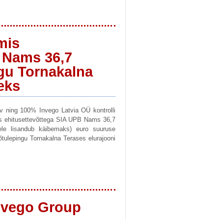
mis
 Nams 36,7
ngu Tornakalna
eks
v ning 100% Invego Latvia OÜ kontrolli
is ehitusettevõttega SIA UPB Nams 36,7
llele lisandub käibemaks) euro suuruse
õtulepingu Tornakalna Terases elurajooni
Invego Group