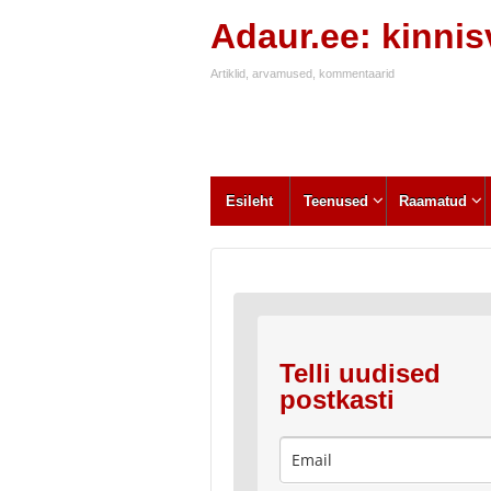
Adaur.ee: kinni
Artiklid, arvamused, kommentaarid
Esileht
Teenused
Raamatud
Telli uudised
postkasti