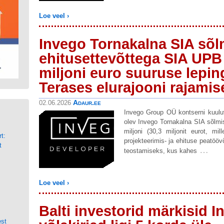
Loe veel ›
Invego Tornakalna SIA sõl
ehitusettevõttega SIA UPB
miljoni euro suuruse lepi
Terases elurajooni rajamis
Adaur.ee
02.06.2026
d
Invego Group OÜ kontserni kuulu
olev Invego Tornakalna SIA sõlm
miljoni (30,3 miljonit eurot, mi
t:
projekteerimis- ja ehituse peatööv
t
…
teostamiseks, kus kahes
Loe veel ›
Balti investorid märkisid 
est