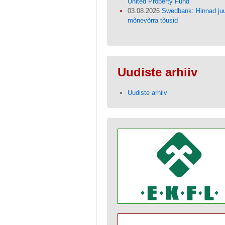
United Property Fund
03.08.2026
Swedbank: Hinnad juu
mõnevõrra tõusid
Uudiste arhiiv
Uudiste arhiiv