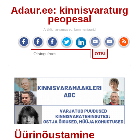
Adaur.ee: kinnisvaraturg
peopesal
Artiklid, arvamused, kommentaarid
Search
for:
Üürinõustamine