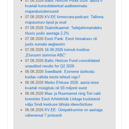
07.08.2026
Baltic Horizon Fondi 2026. aasta II
kvartali konsolideeritud auditeerimata
majandustulemused
07.08.2026
KV.EE kinnisvara-podcast: Tallinna
majutusturu tipud ja orud
07.08.2026
Statistikaamet: Tarbijahinnaindeks
tõusis juulis aastaga 2,2%
07.08.2026
Eesti Pank: Eesti hinnakasv oli
juulis euroala aeglaseim
07.08.2026
16.09.2026 toimub koolitus
„Eluruumi üürimise ABC“
07.08.2026
Baltic Horizon Fund consolidated
unaudited results for Q2 2026
06.08.2026
Swedbank: Esimene üürikodu:
kuidas vältida teiste tehtud vigu?
06.08.2026
Merko Ehituse 2026. aasta teise
kvartali müügitulu oli 93 miljonit eurot
06.08.2026
Maa- ja Ruumiamet ning Tori vald
koostöös Eesti Arhitektide Liiduga kuulutasid
välja Sindi keskuse lähiala ideevõistluse
06.08.2026
KV.EE: Üüripakkumine on aastaga
vähenenud 7 protsenti