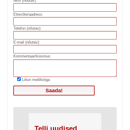
Nimi (nõutav):
Ettevõte/aadress:
Telefon (nõutav):
E-mail (nõutav):
Kommentaar/küsimus:
Liitun meililistiga
Telli uudised