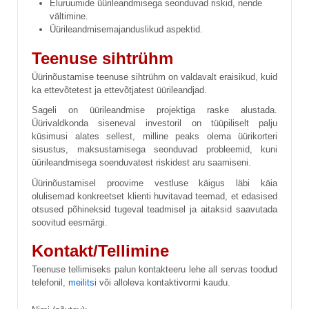
Eluruumide üürileandmisega seonduvad riskid, nende
vältimine.
Üürileandmisemajanduslikud aspektid.
Teenuse sihtrühm
Üürinõustamise teenuse sihtrühm on valdavalt eraisikud, kuid
ka ettevõtetest ja ettevõtjatest üürileandjad.
Sageli on üürileandmise projektiga raske alustada.
Üürivaldkonda siseneval investoril on tüüpiliselt palju
küsimusi alates sellest, milline peaks olema üürikorteri
sisustus, maksustamisega seonduvad probleemid, kuni
üürileandmisega soenduvatest riskidest aru saamiseni.
Üürinõustamisel proovime vestluse käigus läbi käia
olulisemad konkreetset klienti huvitavad teemad, et edasised
otsused põhineksid tugeval teadmisel ja aitaksid saavutada
soovitud eesmärgi.
Kontakt/Tellimine
Teenuse tellimiseks palun kontakteeru lehe all servas toodud
telefonil,
meilitsi
või alloleva kontaktivormi kaudu.