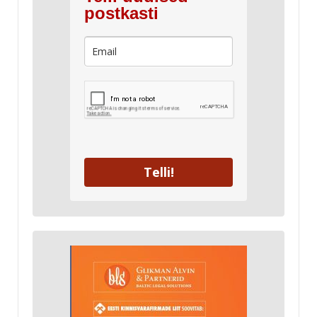
postkasti
Telli!