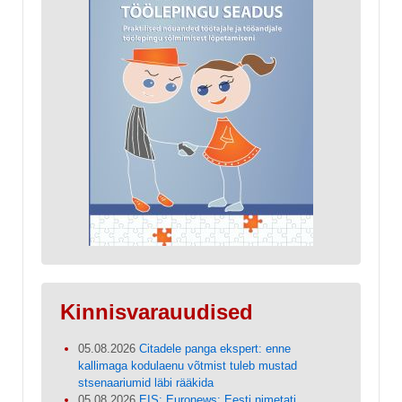
Kinnisvarauudised
05.08.2026
Citadele panga ekspert: enne
kallimaga kodulaenu võtmist tuleb mustad
stsenaariumid läbi rääkida
05.08.2026
EIS: Euronews: Eesti nimetati