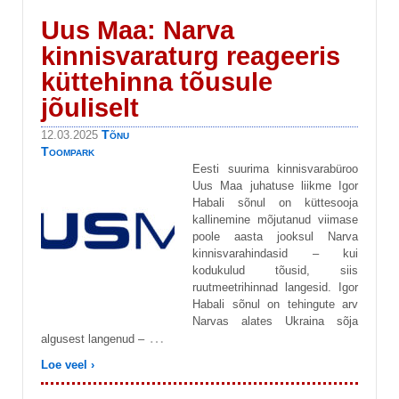
Uus Maa: Narva
kinnisvaraturg reageeris
küttehinna tõusule
jõuliselt
Tõnu
12.03.2025
Toompark
Eesti suurima kinnisvarabüroo
Uus Maa juhatuse liikme Igor
Habali sõnul on küttesooja
kallinemine mõjutanud viimase
poole aasta jooksul Narva
kinnisvarahindasid – kui
kodukulud tõusid, siis
ruutmeetrihinnad langesid. Igor
Habali sõnul on tehingute arv
Narvas alates Ukraina sõja
…
algusest langenud –
Loe veel ›