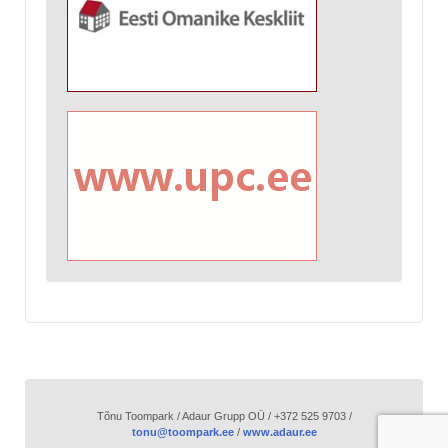
Tõnu Toompark / Adaur Grupp OÜ / +372 525 9703 /
tonu@toompark.ee
/
www.adaur.ee