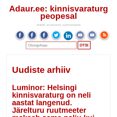
Adaur.ee: kinnisvaraturg
peopesal
Artiklid, arvamused, kommentaarid
Search
for:
Uudiste arhiiv
Luminor: Helsingi
kinnisvaraturg on neli
aastat langenud.
Järelturu ruutmeeter