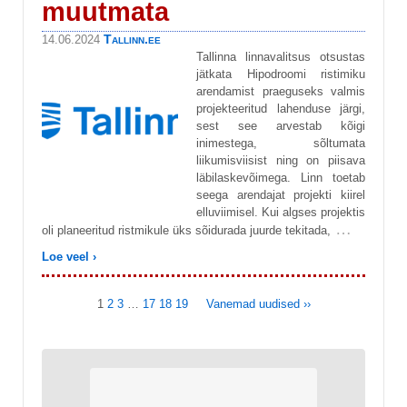
muutmata
Tallinn.ee
14.06.2024
Tallinna linnavalitsus otsustas
jätkata Hipodroomi ristimiku
arendamist praeguseks valmis
projekteeritud lahenduse järgi,
sest see arvestab kõigi
inimestega, sõltumata
liikumisviisist ning on piisava
läbilaskevõimega. Linn toetab
seega arendajat projekti kiirel
elluviimisel. Kui algses projektis
…
oli planeeritud ristmikule üks sõidurada juurde tekitada,
Loe veel ›
1
2
3
…
17
18
19
Vanemad uudised ››