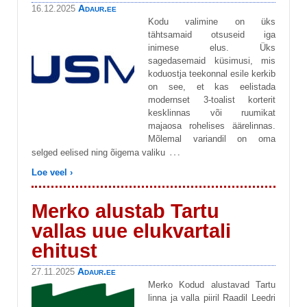
Adaur.ee
16.12.2025
Kodu valimine on üks
tähtsamaid otsuseid iga
inimese elus. Üks
sagedasemaid küsimusi, mis
koduostja teekonnal esile kerkib
on see, et kas eelistada
modernset 3-toalist korterit
kesklinnas või ruumikat
majaosa rohelises äärelinnas.
Mõlemal variandil on oma
…
selged eelised ning õigema valiku
Loe veel ›
Merko alustab Tartu
vallas uue elukvartali
ehitust
Adaur.ee
27.11.2025
Merko Kodud alustavad Tartu
linna ja valla piiril Raadil Leedri