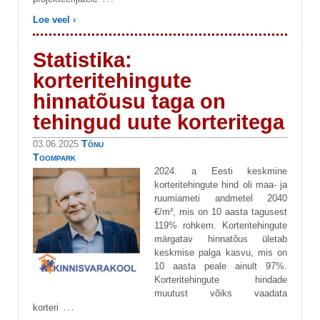
Loe veel ›
Statistika:
korteritehingute
hinnatõusu taga on
tehingud uute korteritega
Tõnu
03.06.2025
Toompark
2024. a Eesti keskmine
korteritehingute hind oli maa- ja
ruumiameti andmetel 2040
€/m², mis on 10 aasta tagusest
119% rohkem. Korteritehingute
märgatav hinnatõus ületab
keskmise palga kasvu, mis on
10 aasta peale ainult 97%.
Korteritehingute hindade
muutust võiks vaadata
…
korteri