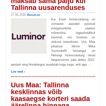
maksab sama palju kui
Tallinna uusarenduses
Adaur.ee
17.06.2026
Kui Eesti kinnisvaraturg on
viimastel aastatel püsinud
müüginumbrite vaatest
mõnevõrra tagasihoidlikul
tasemel, siis Soomes on
olukord keerulisem. Uus Maa
juhatuse liikme Mika
Sucksdorffi hinnangul on
Helsingi kinnisvaraturg olnud
langussurves juba alates 2022.
…
aastast ning hinnalangus puudutab kogu turgu, eriti aga
Loe veel ›
Uus Maa: Tallinna
kesklinnas võib
kaasaegse korteri saada
äärelinna hinnaga