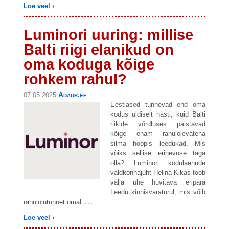
Loe veel ›
Luminori uuring: millise
Balti riigi elanikud on
oma koduga kõige
rohkem rahul?
Adaur.ee
07.05.2025
Eestlased tunnevad end oma
kodus üldiselt hästi, kuid Balti
riikide võrdluses paistavad
kõige enam rahulolevatena
silma hoopis leedukad. Mis
võiks sellise erinevuse taga
olla? Luminori kodulaenude
valdkonnajuht Helina Kikas toob
välja ühe huvitava eripära
Leedu kinnisvaraturul, mis võib
…
rahulolutunnet omal
Loe veel ›