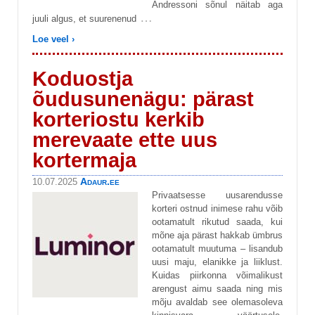
Andressoni sõnul näitab aga
…
juuli algus, et suurenenud
Loe veel ›
Koduostja
õudusunenägu: pärast
korteriostu kerkib
merevaate ette uus
kortermaja
Adaur.ee
10.07.2025
Privaatsesse uusarendusse
korteri ostnud inimese rahu võib
ootamatult rikutud saada, kui
mõne aja pärast hakkab ümbrus
ootamatult muutuma – lisandub
uusi maju, elanikke ja liiklust.
Kuidas piirkonna võimalikust
arengust aimu saada ning mis
mõju avaldab see olemasoleva