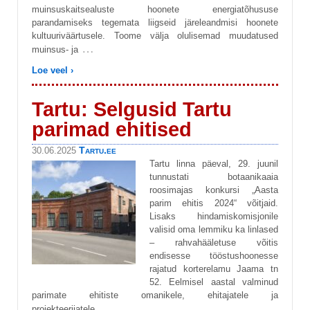
muinsuskaitsealuste hoonete energiatõhususe
parandamiseks tegemata liigseid järeleandmisi hoonete
kultuuriväärtusele. Toome välja olulisemad muudatused
…
muinsus- ja
Loe veel ›
Tartu: Selgusid Tartu
parimad ehitised
Tartu.ee
30.06.2025
Tartu linna päeval, 29. juunil
tunnustati botaanikaaia
roosimajas konkursi „Aasta
parim ehitis 2024“ võitjaid.
Lisaks hindamiskomisjonile
valisid oma lemmiku ka linlased
– rahvahääletuse võitis
endisesse tööstushoonesse
rajatud korterelamu Jaama tn
52. Eelmisel aastal valminud
parimate ehitiste omanikele, ehitajatele ja
…
projekteerijatele