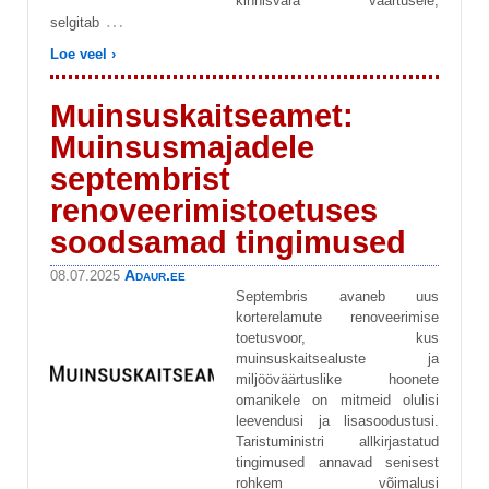
kinnisvara väärtusele,
…
selgitab
Loe veel ›
Muinsuskaitseamet:
Muinsusmajadele
septembrist
renoveerimistoetuses
soodsamad tingimused
Adaur.ee
08.07.2025
Septembris avaneb uus
korterelamute renoveerimise
toetusvoor, kus
muinsuskaitsealuste ja
miljööväärtuslike hoonete
omanikele on mitmeid olulisi
leevendusi ja lisasoodustusi.
Taristuministri allkirjastatud
tingimused annavad senisest
rohkem võimalusi