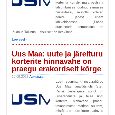
korter ja korralik maja pealinna
lähiümbruses jõudnud samasse
hinnaklassi, mistõttu kolivad
pered järjest enam
lähivaldadesse. „Lääne
suurlinnade normaalsus on
…
jõudnud Tallinna – sisuliselt on kesklinna
Loe veel ›
Uus Maa: uute ja järelturu
korterite hinnavahe on
praegu erakordselt kõrge
Adaur.ee
19.09.2025
Eesti suurima kinnisvarabüroo
Uus Maa analüüsijuhi Sten
Renar Subatšjuse sõnul on
uusarenduste ja teise ringi
korterite hinnavahe praegu
tavapärasest märksa suurem,
mistõttu on uute kättesaadavus