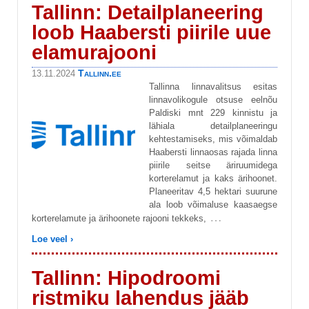
Tallinn: Detailplaneering
loob Haabersti piirile uue
elamurajooni
Tallinn.ee
13.11.2024
Tallinna linnavalitsus esitas
linnavolikogule otsuse eelnõu
Paldiski mnt 229 kinnistu ja
lähiala detailplaneeringu
kehtestamiseks, mis võimaldab
Haabersti linnaosas rajada linna
piirile seitse äriruumidega
korterelamut ja kaks ärihoonet.
Planeeritav 4,5 hektari suurune
ala loob võimaluse kaasaegse
…
korterelamute ja ärihoonete rajooni tekkeks,
Loe veel ›
Tallinn: Hipodroomi
ristmiku lahendus jääb