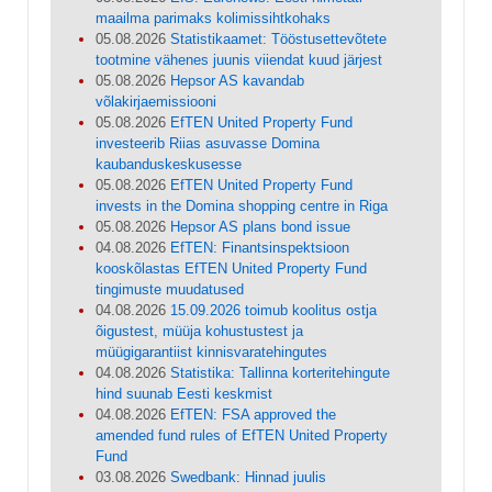
maailma parimaks kolimissihtkohaks
05.08.2026
Statistikaamet: Tööstusettevõtete
tootmine vähenes juunis viiendat kuud järjest
05.08.2026
Hepsor AS kavandab
võlakirjaemissiooni
05.08.2026
EfTEN United Property Fund
investeerib Riias asuvasse Domina
kaubanduskeskusesse
05.08.2026
EfTEN United Property Fund
invests in the Domina shopping centre in Riga
05.08.2026
Hepsor AS plans bond issue
04.08.2026
EfTEN: Finantsinspektsioon
kooskõlastas EfTEN United Property Fund
tingimuste muudatused
04.08.2026
15.09.2026 toimub koolitus ostja
õigustest, müüja kohustustest ja
müügigarantiist kinnisvaratehingutes
04.08.2026
Statistika: Tallinna korteritehingute
hind suunab Eesti keskmist
04.08.2026
EfTEN: FSA approved the
amended fund rules of EfTEN United Property
Fund
03.08.2026
Swedbank: Hinnad juulis