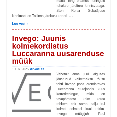
madal ning enamus tehinguid
tehakse järelturu kinnisvaraga.
Sten Renar Subatšjuse
…
kinnitusel on Tallinna järelturu korteri
Loe veel ›
Invego: Juunis
kolmekordistus
Luccaranna uusarenduse
müük
Adaur.ee
10.07.2025
Vahetult enne juuli alguses
jõustunud käibemaksu tõusu
tehti Invego poolt arendatavas
Luccaranna elurajoonis kuus
korteritehingut, mida on
tavapärasest kolm korda
rohkem ehk sama palju kui
kolmel eelmisel kuul kokku.
Invego müügijuhi Raul