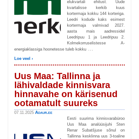
elukvartali ehitust. Uude
kvartalisse kerkib kuus
kortermaja kokku 144 korteriga.
Leedri kodude kaks esimest
kortermaja valmivad 2027.
aasta mais aadressidel
Leedripuu 1 ja Leedripuu 2.
Kolmekorruselistesse A-
…
energiaklassiga hoonetesse tuleb kokku
Loe veel ›
Uus Maa: Tallinna ja
lähivaldade kinnisvara
hinnavahe on kärisenud
ootamatult suureks
Adaur.ee
07.11.2025
Eesti suurima kinnisvarabüroo
Uus Maa analüüsijuhi Sten
Renar Subatšjuse sõnul on
Tallinna kesklinna uus 3-toaline