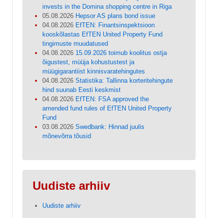
invests in the Domina shopping centre in Riga
05.08.2026
Hepsor AS plans bond issue
04.08.2026
EfTEN: Finantsinspektsioon
kooskõlastas EfTEN United Property Fund
tingimuste muudatused
04.08.2026
15.09.2026 toimub koolitus ostja
õigustest, müüja kohustustest ja
müügigarantiist kinnisvaratehingutes
04.08.2026
Statistika: Tallinna korteritehingute
hind suunab Eesti keskmist
04.08.2026
EfTEN: FSA approved the
amended fund rules of EfTEN United Property
Fund
03.08.2026
Swedbank: Hinnad juulis
mõnevõrra tõusid
Uudiste arhiiv
Uudiste arhiiv