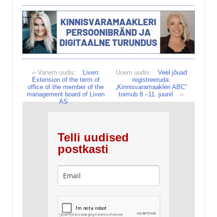
‹‹ Vanem uudis:
Liven:
Uuem uudis:
Veel jõuad
Extension of the term of
registreeruda:
office of the member of the
„Kinnisvaramaakleri ABC“
management board of Liven
toimub 8.–11. juunil
››
AS
Telli uudised
postkasti