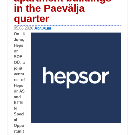
in the Paevälja
quarter
Adaur.ee
05.06.2026
On 4
June,
Heps
or
SOF
OÜ, a
joint
ventu
re of
Heps
or AS
and
EfTE
N
Speci
al
Oppo
rtunit