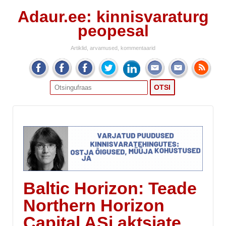
Adaur.ee: kinnisvaraturg
peopesal
Artiklid, arvamused, kommentaarid
Search
for:
Baltic Horizon: Teade
Northern Horizon
Capital ASi aktsiate