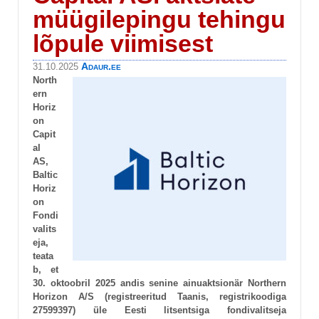
müügilepingu tehingu
lõpule viimisest
Adaur.ee
31.10.2025
North
ern
Horiz
on
Capit
al
AS,
Baltic
Horiz
on
Fondi
valits
eja,
teata
b, et
30. oktoobril 2025 andis senine ainuaktsionär Northern
Horizon A/S (registreeritud Taanis, registrikoodiga
27599397) üle Eesti litsentsiga fondivalitseja