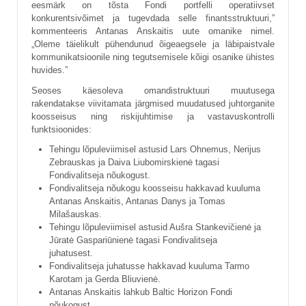
eesmärk on tõsta Fondi portfelli operatiivset
konkurentsivõimet ja tugevdada selle finantsstruktuuri,”
kommenteeris Antanas Anskaitis uute omanike nimel.
„Oleme täielikult pühendunud õigeaegsele ja läbipaistvale
kommunikatsioonile ning tegutsemisele kõigi osanike ühistes
huvides.”
Seoses käesoleva omandistruktuuri muutusega
rakendatakse viivitamata järgmised muudatused juhtorganite
koosseisus ning riskijuhtimise ja vastavuskontrolli
funktsioonides:
Tehingu lõpuleviimisel astusid Lars Ohnemus, Nerijus
Zebrauskas ja Daiva Liubomirskienė tagasi
Fondivalitseja nõukogust.
Fondivalitseja nõukogu koosseisu hakkavad kuuluma
Antanas Anskaitis, Antanas Danys ja Tomas
Milašauskas.
Tehingu lõpuleviimisel astusid Aušra Stankevičienė ja
Jūratė Gaspariūnienė tagasi Fondivalitseja
juhatusest.
Fondivalitseja juhatusse hakkavad kuuluma Tarmo
Karotam ja Gerda Bliuvienė.
Antanas Anskaitis lahkub Baltic Horizon Fondi
nõukogust.