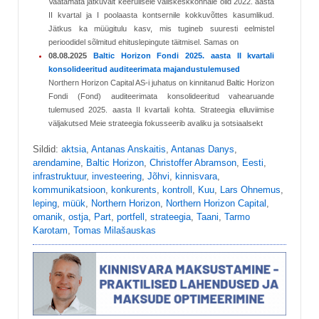
Vaatamata jätkuvalt keerulisele väliskeskkonnale olid 2022. aasta
II kvartal ja I poolaasta kontsernile kokkuvõttes kasumlikud.
Jätkus ka müügitulu kasv, mis tugineb suuresti eelmistel
perioodidel sõlmitud ehituslepingute täitmisel. Samas on
08.08.2025
Baltic Horizon Fondi 2025. aasta II kvartali
konsolideeritud auditeerimata majandustulemused
Northern Horizon Capital AS-i juhatus on kinnitanud Baltic Horizon
Fondi (Fond) auditeerimata konsolideeritud vahearuande
tulemused 2025. aasta II kvartali kohta. Strateegia elluviimise
väljakutsed Meie strateegia fokusseerib avaliku ja sotsiaalsekt
Sildid:
aktsia
,
Antanas Anskaitis
,
Antanas Danys
,
arendamine
,
Baltic Horizon
,
Christoffer Abramson
,
Eesti
,
infrastruktuur
,
investeering
,
Jõhvi
,
kinnisvara
,
kommunikatsioon
,
konkurents
,
kontroll
,
Kuu
,
Lars Ohnemus
,
leping
,
müük
,
Northern Horizon
,
Northern Horizon Capital
,
omanik
,
ostja
,
Part
,
portfell
,
strateegia
,
Taani
,
Tarmo
Karotam
,
Tomas Milašauskas