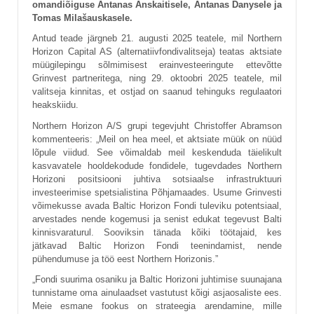
omandiõiguse Antanas Anskaitisele, Antanas Danysele ja
Tomas Milašauskasele.
Antud teade järgneb 21. augusti 2025 teatele, mil Northern
Horizon Capital AS (alternatiivfondivalitseja) teatas aktsiate
müügilepingu sõlmimisest erainvesteeringute ettevõtte
Grinvest partneritega, ning 29. oktoobri 2025 teatele, mil
valitseja kinnitas, et ostjad on saanud tehinguks regulaatori
heakskiidu.
Northern Horizon A/S grupi tegevjuht Christoffer Abramson
kommenteeris: „Meil on hea meel, et aktsiate müük on nüüd
lõpule viidud. See võimaldab meil keskenduda täielikult
kasvavatele hooldekodude fondidele, tugevdades Northern
Horizoni positsiooni juhtiva sotsiaalse infrastruktuuri
investeerimise spetsialistina Põhjamaades. Usume Grinvesti
võimekusse avada Baltic Horizon Fondi tuleviku potentsiaal,
arvestades nende kogemusi ja senist edukat tegevust Balti
kinnisvaraturul. Sooviksin tänada kõiki töötajaid, kes
jätkavad Baltic Horizon Fondi teenindamist, nende
pühendumuse ja töö eest Northern Horizonis.”
„Fondi suurima osaniku ja Baltic Horizoni juhtimise suunajana
tunnistame oma ainulaadset vastutust kõigi asjaosaliste ees.
Meie esmane fookus on strateegia arendamine, mille