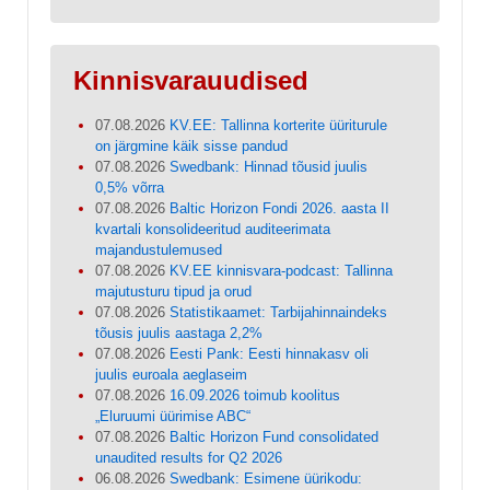
Kinnisvarauudised
07.08.2026
KV.EE: Tallinna korterite üüriturule
on järgmine käik sisse pandud
07.08.2026
Swedbank: Hinnad tõusid juulis
0,5% võrra
07.08.2026
Baltic Horizon Fondi 2026. aasta II
kvartali konsolideeritud auditeerimata
majandustulemused
07.08.2026
KV.EE kinnisvara-podcast: Tallinna
majutusturu tipud ja orud
07.08.2026
Statistikaamet: Tarbijahinnaindeks
tõusis juulis aastaga 2,2%
07.08.2026
Eesti Pank: Eesti hinnakasv oli
juulis euroala aeglaseim
07.08.2026
16.09.2026 toimub koolitus
„Eluruumi üürimise ABC“
07.08.2026
Baltic Horizon Fund consolidated
unaudited results for Q2 2026
06.08.2026
Swedbank: Esimene üürikodu: