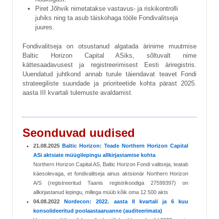
Piret Jõhvik nimetatakse vastavus- ja riskikontrolli
juhiks ning ta asub täiskohaga tööle Fondivalitseja
juures.
Fondivalitseja on otsustanud algatada ärinime muutmise
Baltic Horizon Capital ASiks, sõltuvalt nime
kättesaadavusest ja registreerimisest Eesti äriregistris.
Uuendatud juhtkond annab turule täiendavat teavet Fondi
strateegiliste suundade ja prioriteetide kohta pärast 2025.
aasta III kvartali tulemuste avaldamist.
Seonduvad uudised
21.08.2025
Baltic Horizon: Teade Northern Horizon Capital
ASi aktsiate müügilepingu allkirjastamise kohta
Northern Horizon Capital AS, Baltic Horizon Fondi valitseja, teatab
käesolevaga, et fondivalitseja ainus aktsionär Northern Horizon
A/S (registreeritud Taanis registrikoodiga 27599397) on
allkirjastanud lepingu, millega müüb kõik oma 12 500 akts
04.08.2022
Nordecon: 2022. aasta II kvartali ja 6 kuu
konsolideeritud poolaastaaruanne (auditeerimata)