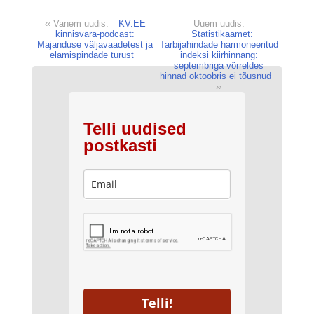
‹‹ Vanem uudis:
KV.EE
Uuem uudis:
kinnisvara-podcast:
Statistikaamet:
Majanduse väljavaadetest ja
Tarbijahindade harmoneeritud
elamispindade turust
indeksi kiirhinnang:
septembriga võrreldes
hinnad oktoobris ei tõusnud
››
Telli uudised
postkasti
Telli!