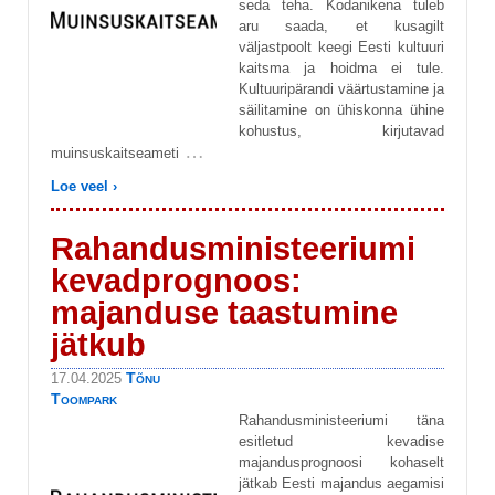
seda teha. Kodanikena tuleb
aru saada, et kusagilt
väljastpoolt keegi Eesti kultuuri
kaitsma ja hoidma ei tule.
Kultuuripärandi väärtustamine ja
säilitamine on ühiskonna ühine
kohustus, kirjutavad
…
muinsuskaitseameti
Loe veel ›
Rahandusministeeriumi
kevadprognoos:
majanduse taastumine
jätkub
Tõnu
17.04.2025
Toompark
Rahandusministeeriumi täna
esitletud kevadise
majandusprognoosi kohaselt
jätkab Eesti majandus aegamisi