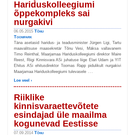
Hariduskolleegiumi
õppekompleks sai
nurgakivi
Tõnu
06.05.2015
Toompark
Täna asetasid haridus- ja teadusminister Jürgen Ligi, Tartu
maavalitsuse maasekretär Tõnu Vesi, Mäksa vallavanem
Timo Reinthal, Maarjamaa Hariduskolleegiumi direktor Maire
Reest, Riigi Kinnisvara ASi juhatuse liige Elari Udam ja YIT
Ehitus ASi ehitusdirektor Toomas Rapp pidulikult nurgakivi
…
Maarjamaa Hariduskolleegiumi tulevasele
Loe veel ›
Riiklike
kinnisvaraettevõtete
esindajad üle maailma
kogunevad Eestisse
Tõnu
07.09.2014