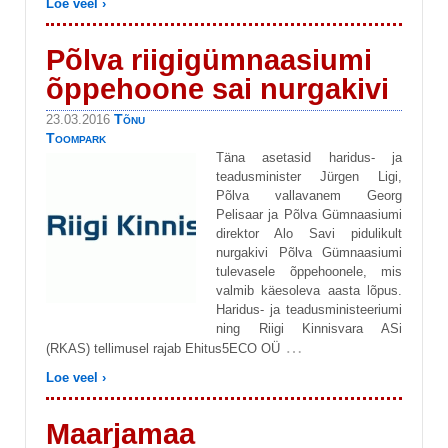
Loe veel ›
Põlva riigigümnaasiumi
õppehoone sai nurgakivi
Tõnu
23.03.2016
Toompark
Täna asetasid haridus- ja
teadusminister Jürgen Ligi,
Põlva vallavanem Georg
Pelisaar ja Põlva Gümnaasiumi
direktor Alo Savi pidulikult
nurgakivi Põlva Gümnaasiumi
tulevasele õppehoonele, mis
valmib käesoleva aasta lõpus.
Haridus- ja teadusministeeriumi
ning Riigi Kinnisvara ASi
…
(RKAS) tellimusel rajab Ehitus5ECO OÜ
Loe veel ›
Maarjamaa