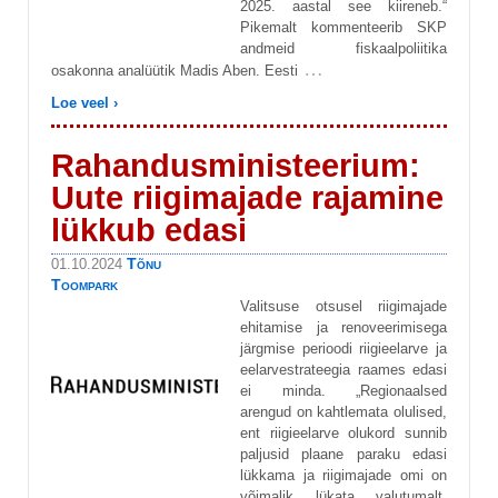
2025. aastal see kiireneb.“
Pikemalt kommenteerib SKP
andmeid fiskaalpoliitika
…
osakonna analüütik Madis Aben. Eesti
Loe veel ›
Rahandusministeerium:
Uute riigimajade rajamine
lükkub edasi
Tõnu
01.10.2024
Toompark
Valitsuse otsusel riigimajade
ehitamise ja renoveerimisega
järgmise perioodi riigieelarve ja
eelarvestrateegia raames edasi
ei minda. „Regionaalsed
arengud on kahtlemata olulised,
ent riigieelarve olukord sunnib
paljusid plaane paraku edasi
lükkama ja riigimajade omi on
võimalik lükata valutumalt.