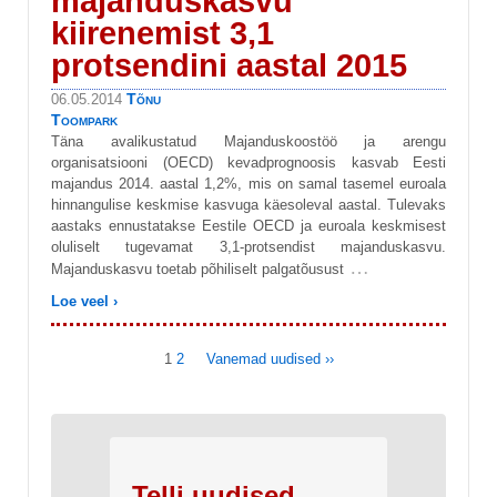
majanduskasvu
kiirenemist 3,1
protsendini aastal 2015
Tõnu
06.05.2014
Toompark
Täna avalikustatud Majanduskoostöö ja arengu
organisatsiooni (OECD) kevadprognoosis kasvab Eesti
majandus 2014. aastal 1,2%, mis on samal tasemel euroala
hinnangulise keskmise kasvuga käesoleval aastal. Tulevaks
aastaks ennustatakse Eestile OECD ja euroala keskmisest
oluliselt tugevamat 3,1-protsendist majanduskasvu.
…
Majanduskasvu toetab põhiliselt palgatõusust
Loe veel ›
1
2
Vanemad uudised ››
Telli uudised