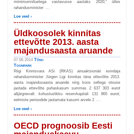
miinimumnõuetega vastavusse aastaks 2020,“ ütles
…
rahandusminister
Loe veel ›
Üldkoosolek kinnitas
ettevõtte 2013. aasta
majandusaasta aruande
Tõnu
07.06.2014
Toompark
Riigi Kinnisvara ASi (RKAS) ainuaktsionäri esindaja
rahandusminister Jürgen Ligi kinnitas täna ettevõtte 2013.
aasta majandusaasta aruande ning koos sellega otsuse
jaotada ettevõtte puhaskasum summas 2 637 303 eurot
alljärgnevalt: kohustuslikku reservkapitali 131 865 eurot;
…
eelmiste perioodide jaotamata kasumi arvele 2
Loe veel ›
OECD prognoosib Eesti