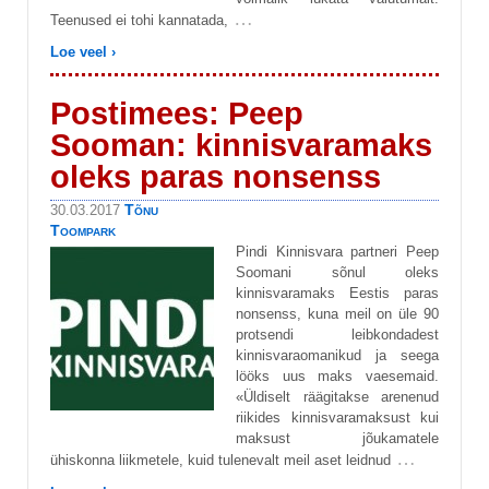
…
Teenused ei tohi kannatada,
Loe veel ›
Postimees: Peep
Sooman: kinnisvaramaks
oleks paras nonsenss
Tõnu
30.03.2017
Toompark
Pindi Kinnisvara partneri Peep
Soomani sõnul oleks
kinnisvaramaks Eestis paras
nonsenss, kuna meil on üle 90
protsendi leibkondadest
kinnisvaraomanikud ja seega
lööks uus maks vaesemaid.
«Üldiselt räägitakse arenenud
riikides kinnisvaramaksust kui
maksust jõukamatele
…
ühiskonna liikmetele, kuid tulenevalt meil aset leidnud