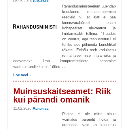
Adaur.ee
05.03.2026
Rahandusministeerium uuendab
kodulaenu refinantseerimise
reegleid nii, et alati ei pea
kinnisvarabüroolt enam
kohapealset ülevaatust ja
hindamisakti tellima. “Truudus
on voorus, aga teenusteturul ei
tohiks see põhineda kunstilikel
tõketel. Eelnõu teeb kodulaenu
refinantseerimise lihtsamaks ja
odavamaks ilma kompromissideta laenamise
…
vastutustundlikkuses,“ ütles
Loe veel ›
Muinsuskaitseamet: Riik
kui pärandi omanik
Adaur.ee
11.02.2026
Riigina ei ole mitte ainult
võimalus pärandit hoida ja
arendada, vaid ka kohustus