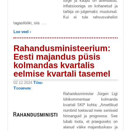
turge ja kaupu on asendatud,
inflatsiooniga on kohanetud ja
tarbija on julgemaks muutunud.
Kui ei tule rahvusvahelist
…
tagasilööki, siis
Loe veel ›
Rahandusministeerium:
Eesti majandus püsis
kolmandas kvartalis
eelmise kvartali tasemel
Tõnu
02.12.2024
Toompark
Rahandusminister Jürgen Ligi
lühikommentaar kolmanda
kvartali SKP kohta: „Ametlikud
numbrid toetavad meie seniseid
hinnanguid ja prognoose. See
lubab loota, et praeguseks on
alanud väike majanduskasv ja