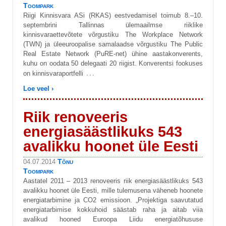
Toompark
Riigi Kinnisvara ASi (RKAS) eestvedamisel toimub 8.–10.
septembrini Tallinnas ülemaailmse riiklike
kinnisvaraettevõtete võrgustiku The Workplace Network
(TWN) ja üleeuroopalise samalaadse võrgustiku The Public
Real Estate Network (PuRE-net) ühine aastakonverents,
kuhu on oodata 50 delegaati 20 riigist. Konverentsi fookuses
…
on kinnisvaraportfelli
Loe veel ›
Riik renoveeris
energiasäästlikuks 543
avalikku hoonet üle Eesti
Tõnu
04.07.2014
Toompark
Aastatel 2011­­­­ – 2013 renoveeris riik energiasäästlikuks 543
avalikku hoonet üle Eesti, mille tulemusena väheneb hoonete
energiatarbimine ja CO2 emissioon. „Projektiga saavutatud
energiatarbimise kokkuhoid säästab raha ja aitab viia
avalikud hooned Euroopa Liidu energiatõhususe