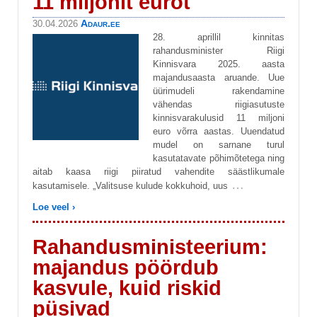
11 miljonit eurot
Adaur.ee
30.04.2026
28. aprillil kinnitas
rahandusminister Riigi
Kinnisvara 2025. aasta
majandusaasta aruande. Uue
üürimudeli rakendamine
vähendas riigiasutuste
kinnisvarakulusid 11 miljoni
euro võrra aastas. Uuendatud
mudel on sarnane turul
kasutatavate põhimõtetega ning
aitab kaasa riigi piiratud vahendite säästlikumale
…
kasutamisele. „Valitsuse kulude kokkuhoid, uus
Loe veel ›
Rahandusministeerium:
majandus pöördub
kasvule, kuid riskid
püsivad