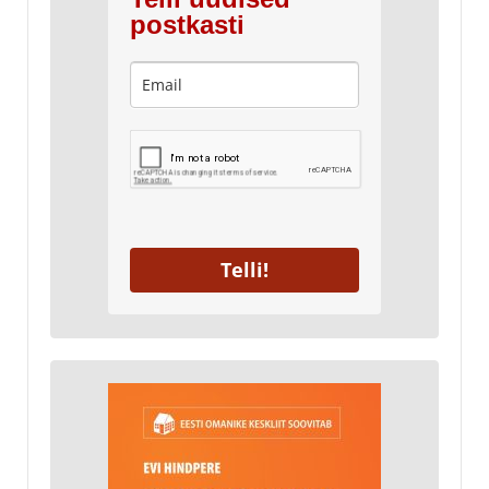
postkasti
Telli!