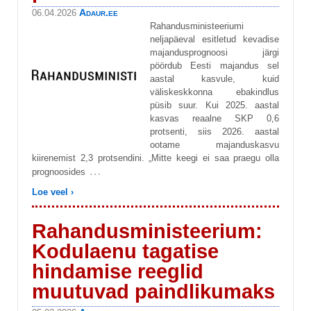
Adaur.ee
06.04.2026
Rahandusministeeriumi
neljapäeval esitletud kevadise
majandusprognoosi järgi
pöördub Eesti majandus sel
aastal kasvule, kuid
väliskeskkonna ebakindlus
püsib suur. Kui 2025. aastal
kasvas reaalne SKP 0,6
protsenti, siis 2026. aastal
ootame majanduskasvu
kiirenemist 2,3 protsendini. „Mitte keegi ei saa praegu olla
…
prognoosides
Loe veel ›
Rahandusministeerium:
Kodulaenu tagatise
hindamise reeglid
muutuvad paindlikumaks