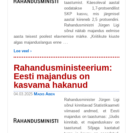
taastumist. Käesoleval aastal
oodatakse 1,7-protsendilist
SKP kasvu, mis järgmisel
aastal kiireneb 2,5 protsendini.
Rahandusministri Jürgen Ligi
sõnul näitab majandus eelmise
aasta teisest poolest elavnemise märke. „Kriitikute kiuste
…
algas majanduslangus enne
Loe veel ›
Rahandusministeerium:
Eesti majandus on
kasvama hakanud
Madis Aben
04.03.2025
Rahandusminister Jürgen Ligi
sõnul kinnitavad Statistikaameti
viimased andmed, et Eesti
majandus on taastumas: „Uudis
kinnitab, et majanduskasv on
taastunud. Sõjaga kaotatud