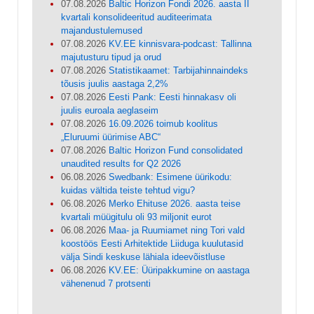
07.08.2026
Baltic Horizon Fondi 2026. aasta II
kvartali konsolideeritud auditeerimata
majandustulemused
07.08.2026
KV.EE kinnisvara-podcast: Tallinna
majutusturu tipud ja orud
07.08.2026
Statistikaamet: Tarbijahinnaindeks
tõusis juulis aastaga 2,2%
07.08.2026
Eesti Pank: Eesti hinnakasv oli
juulis euroala aeglaseim
07.08.2026
16.09.2026 toimub koolitus
„Eluruumi üürimise ABC“
07.08.2026
Baltic Horizon Fund consolidated
unaudited results for Q2 2026
06.08.2026
Swedbank: Esimene üürikodu:
kuidas vältida teiste tehtud vigu?
06.08.2026
Merko Ehituse 2026. aasta teise
kvartali müügitulu oli 93 miljonit eurot
06.08.2026
Maa- ja Ruumiamet ning Tori vald
koostöös Eesti Arhitektide Liiduga kuulutasid
välja Sindi keskuse lähiala ideevõistluse
06.08.2026
KV.EE: Üüripakkumine on aastaga
vähenenud 7 protsenti