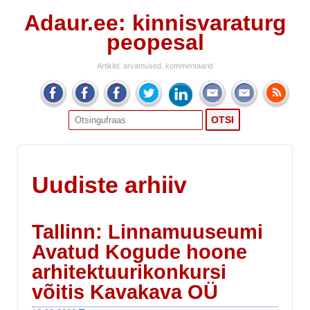
Adaur.ee: kinnisvaraturg
peopesal
Artiklid, arvamused, kommentaarid
Search
for:
Uudiste arhiiv
Tallinn: Linnamuuseumi
Avatud Kogude hoone
arhitektuurikonkursi
võitis Kavakava OÜ