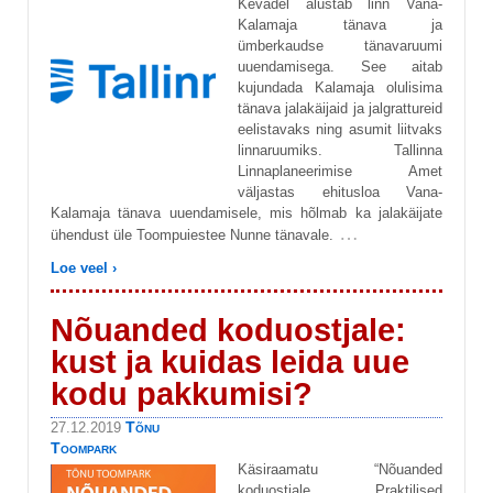
Kevadel alustab linn Vana-
Kalamaja tänava ja
ümberkaudse tänavaruumi
uuendamisega. See aitab
kujundada Kalamaja olulisima
tänava jalakäijaid ja jalgrattureid
eelistavaks ning asumit liitvaks
linnaruumiks. Tallinna
Linnaplaneerimise Amet
väljastas ehitusloa Vana-
Kalamaja tänava uuendamisele, mis hõlmab ka jalakäijate
…
ühendust üle Toompuiestee Nunne tänavale.
Loe veel ›
Nõuanded koduostjale:
kust ja kuidas leida uue
kodu pakkumisi?
Tõnu
27.12.2019
Toompark
Käsiraamatu “Nõuanded
koduostjale. Praktilised