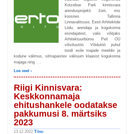
Kotzebue Park kinnisvara
arendusprojekti žürii, mis
koosnes Tallinna
Linnavalitsuse, Eesti Arhitektide
Liidu, arendaja ja kogukonna
esindajatest, valis võitjaks
Arhitektuuribüroo Peil OÜ
võistlustöö. Võidutöö puhul
toodi esile majade meeldiv ja
kodune välimus, silmapaistev väliruum klaasist kogukonna
…
majaga ning
Loe veel ›
Riigi Kinnisvara:
Keskkonnamaja
ehitushankele oodatakse
pakkumusi 8. märtsiks
2023
Tõnu
13.12.2022