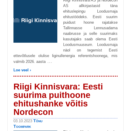
Riigi Kinnisvara AS ja Nordecon
AS allkirjastasid täna
ehituslepingu Loodusmaja
ehitustöödeks. Eesti suurim
puidust hoone rajatakse
Tallinnasse Lennusadama
naabrusse ja selle suurimaks
kasutajaks saab olema Eesti
Loodusmuuseum. Loodusmaja
näol on tegemist Eesti
ettevõtlusele olulise liginullenergia referentshoonega, mis
…
valmib 2026. aasta
Loe veel ›
Riigi Kinnisvara: Eesti
suurima puithoone
ehitushanke võitis
Nordecon
Tõnu
03.10.2023
Toompark