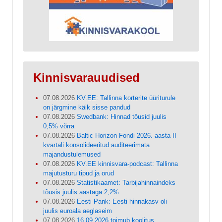
Kinnisvarauudised
07.08.2026
KV.EE: Tallinna korterite üüriturule
on järgmine käik sisse pandud
07.08.2026
Swedbank: Hinnad tõusid juulis
0,5% võrra
07.08.2026
Baltic Horizon Fondi 2026. aasta II
kvartali konsolideeritud auditeerimata
majandustulemused
07.08.2026
KV.EE kinnisvara-podcast: Tallinna
majutusturu tipud ja orud
07.08.2026
Statistikaamet: Tarbijahinnaindeks
tõusis juulis aastaga 2,2%
07.08.2026
Eesti Pank: Eesti hinnakasv oli
juulis euroala aeglaseim
07.08.2026
16.09.2026 toimub koolitus