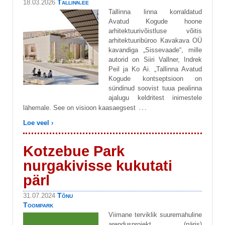
Tallinn.ee
18.03.2026
Tallinna linna korraldatud
Avatud Kogude hoone
arhitektuurivõistluse võitis
arhitektuuribüroo Kavakava OÜ
kavandiga „Sissevaade“, mille
autorid on Siiri Vallner, Indrek
Peil ja Ko Ai. „Tallinna Avatud
Kogude kontseptsioon on
sündinud soovist tuua pealinna
ajalugu keldritest inimestele
…
lähemale. See on visioon kaasaegsest
Loe veel ›
Kotzebue Park
nurgakivisse kukutati
pärl
Tõnu
31.07.2024
Toompark
Viimane terviklik suuremahuline
arendusprojekt (päris)