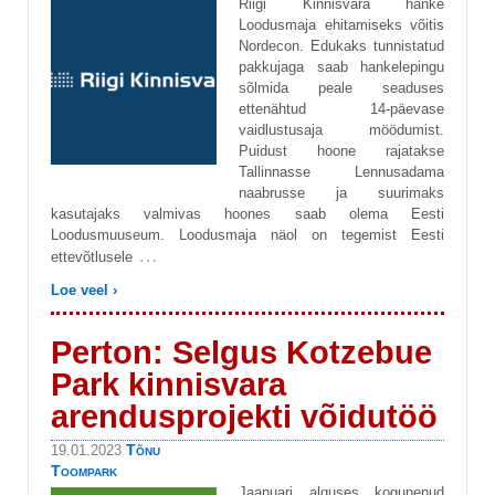
Riigi Kinnisvara hanke
Loodusmaja ehitamiseks võitis
Nordecon. Edukaks tunnistatud
pakkujaga saab hankelepingu
sõlmida peale seaduses
ettenähtud 14-päevase
vaidlustusaja möödumist.
Puidust hoone rajatakse
Tallinnasse Lennusadama
naabrusse ja suurimaks
kasutajaks valmivas hoones saab olema Eesti
Loodusmuuseum. Loodusmaja näol on tegemist Eesti
…
ettevõtlusele
Loe veel ›
Perton: Selgus Kotzebue
Park kinnisvara
arendusprojekti võidutöö
Tõnu
19.01.2023
Toompark
Jaanuari alguses kogunenud