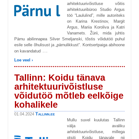
arhitektuurivõistluse võitis
arhitektuuribüroo Studio Argus
töö “Laululind”, mille autoriteks
on Karina Krestinov, Margit
Argus, Mariia Koroliva ja Katri
Vanamets. Žürii, mida juhtis
Pärnu abilinnapea Silver Smeljanski, tõstis võidutöö puhul
esile selle õhulisust ja „pärnulikkust“. Kontsertpaiga abihoone
…
on kavandatud
Loe veel ›
Tallinn: Koidu tänava
arhitektuurivõistluse
võidutöö mõtleb eelkõige
kohalikele
Tallinn.ee
01.04.2024
Mullu suvel kuulutas Tallinn
välja avaliku
arhitektuurivõistluse, millega
otsiti Koidu tänavale nii