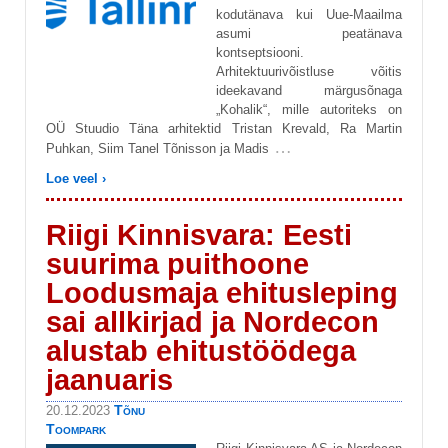
kodutänava kui Uue-Maailma
asumi peatänava
kontseptsiooni.
Arhitektuurivõistluse võitis
ideekavand märgusõnaga
„Kohalik“, mille autoriteks on
OÜ Stuudio Täna arhitektid Tristan Krevald, Ra Martin
…
Puhkan, Siim Tanel Tõnisson ja Madis
Loe veel ›
Riigi Kinnisvara: Eesti
suurima puithoone
Loodusmaja ehitusleping
sai allkirjad ja Nordecon
alustab ehitustöödega
jaanuaris
Tõnu
20.12.2023
Toompark