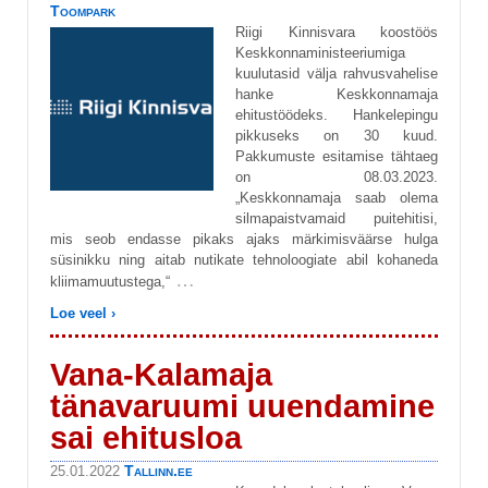
Toompark
Riigi Kinnisvara koostöös
Keskkonnaministeeriumiga
kuulutasid välja rahvusvahelise
hanke Keskkonnamaja
ehitustöödeks. Hankelepingu
pikkuseks on 30 kuud.
Pakkumuste esitamise tähtaeg
on 08.03.2023.
„Keskkonnamaja saab olema
silmapaistvamaid puitehitisi,
mis seob endasse pikaks ajaks märkimisväärse hulga
süsinikku ning aitab nutikate tehnoloogiate abil kohaneda
…
kliimamuutustega,“
Loe veel ›
Vana-Kalamaja
tänavaruumi uuendamine
sai ehitusloa
Tallinn.ee
25.01.2022