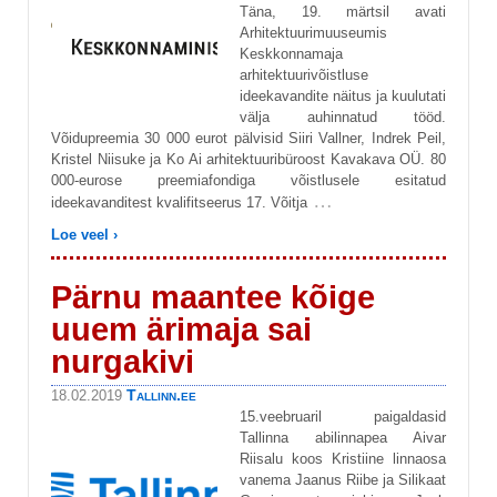
Täna, 19. märtsil avati
Arhitektuurimuuseumis
Keskkonnamaja
arhitektuurivõistluse
ideekavandite näitus ja kuulutati
välja auhinnatud tööd.
Võidupreemia 30 000 eurot pälvisid Siiri Vallner, Indrek Peil,
Kristel Niisuke ja Ko Ai arhitektuuribüroost Kavakava OÜ. 80
000-eurose preemiafondiga võistlusele esitatud
…
ideekavanditest kvalifitseerus 17. Võitja
Loe veel ›
Pärnu maantee kõige
uuem ärimaja sai
nurgakivi
Tallinn.ee
18.02.2019
15.veebruaril paigaldasid
Tallinna abilinnapea Aivar
Riisalu koos Kristiine linnaosa
vanema Jaanus Riibe ja Silikaat