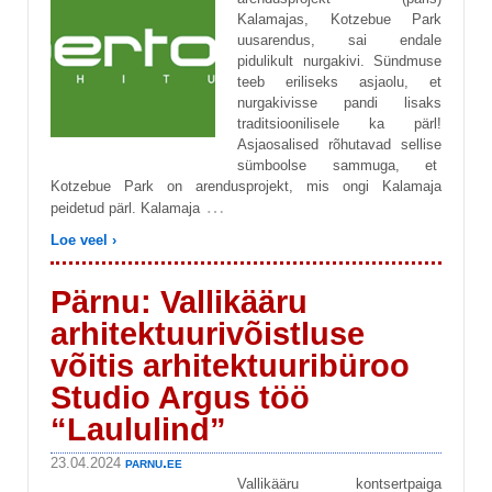
Kalamajas, Kotzebue Park
uusarendus, sai endale
pidulikult nurgakivi. Sündmuse
teeb eriliseks asjaolu, et
nurgakivisse pandi lisaks
traditsioonilisele ka pärl!
Asjaosalised rõhutavad sellise
sümboolse sammuga, et
Kotzebue Park on arendusprojekt, mis ongi Kalamaja
…
peidetud pärl. Kalamaja
Loe veel ›
Pärnu: Vallikääru
arhitektuurivõistluse
võitis arhitektuuribüroo
Studio Argus töö
“Laululind”
parnu.ee
23.04.2024
Vallikääru kontsertpaiga