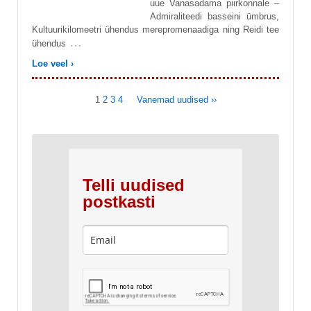
uue Vanasadama piirkonnale –
Admiraliteedi basseini ümbrus,
Kultuurikilomeetri ühendus merepromenaadiga ning Reidi tee
…
ühendus
Loe veel ›
1
2
3
4
Vanemad uudised ››
Telli uudised
postkasti