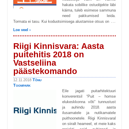
hakata sobilike ostuobjekte läbi
käima, tuleb esimese sammuna
need pakkumised leida.
…
Tormata ei tasu. Kui koduotsimisega alustamise otsus on
Loe veel ›
Riigi Kinnisvara: Aasta
puitehitis 2018 on
Vastseliina
päästekomando
Tõnu
12.11.2018
Toompark
Eile jagati puitarhitektuuri
konverentsil “Puit – homse
elukeskkonna võti” tunnustust
ja auhindu 2018. aasta
ilusamatele ja nutikamatele
puithoonetele. Riigi Kinnisvaral
on siiralt heameel, et meie kaks