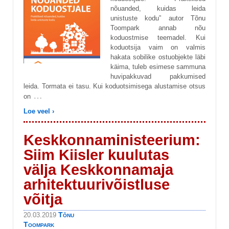
nõuanded, kuidas leida
unistuste kodu” autor Tõnu
Toompark annab nõu
koduostmise teemadel. Kui
koduotsija vaim on valmis
hakata sobilike ostuobjekte läbi
käima, tuleb esimese sammuna
huvipakkuvad pakkumised
leida. Tormata ei tasu. Kui koduotsimisega alustamise otsus
…
on
Loe veel ›
Keskkonnaministeerium:
Siim Kiisler kuulutas
välja Keskkonnamaja
arhitektuurivõistluse
võitja
Tõnu
20.03.2019
Toompark