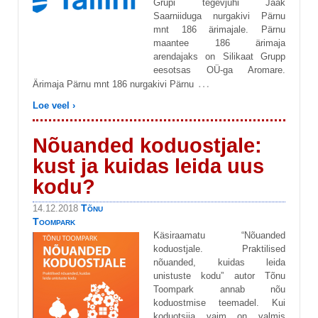
Grupi tegevjuhi Jaak
Saarniiduga nurgakivi Pärnu
mnt 186 ärimajale. Pärnu
maantee 186 ärimaja
arendajaks on Silikaat Grupp
eesotsas OÜ-ga Aromare.
…
Ärimaja Pärnu mnt 186 nurgakivi Pärnu
Loe veel ›
Nõuanded koduostjale:
kust ja kuidas leida uus
kodu?
Tõnu
14.12.2018
Toompark
Käsiraamatu “Nõuanded
koduostjale. Praktilised
nõuanded, kuidas leida
unistuste kodu” autor Tõnu
Toompark annab nõu
koduostmise teemadel. Kui
koduotsija vaim on valmis