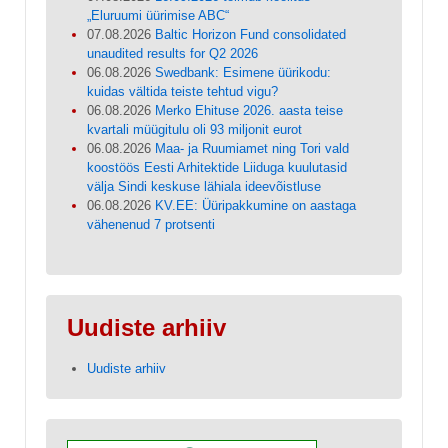
„Eluruumi üürimise ABC“
07.08.2026
Baltic Horizon Fund consolidated
unaudited results for Q2 2026
06.08.2026
Swedbank: Esimene üürikodu:
kuidas vältida teiste tehtud vigu?
06.08.2026
Merko Ehituse 2026. aasta teise
kvartali müügitulu oli 93 miljonit eurot
06.08.2026
Maa- ja Ruumiamet ning Tori vald
koostöös Eesti Arhitektide Liiduga kuulutasid
välja Sindi keskuse lähiala ideevõistluse
06.08.2026
KV.EE: Üüripakkumine on aastaga
vähenenud 7 protsenti
Uudiste arhiiv
Uudiste arhiiv