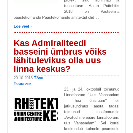
projekti said auhinnad ja
tunnustuse: Aasta Puitehitis
2018 on Vastseliina
…
päästekomando Päästekomando arhitektid olid
Loe veel ›
Kas Admiraliteedi
basseini ümbrus võiks
lähitulevikus olla uus
linna keskus?
Tõnu
29.10.2018
Toompark
23. ja 24. oktoobril toimunud
Linnafoorum ‘‘Uus Vanasadam
– hea ühisruum’’ oli
jätkusündmus aasta tagasi
toimunud Linnafoorumile
„Avatud mereääre Linnafoorum:
uus Vanasadam“. Sel korral
keskenduti kolmele peamisele