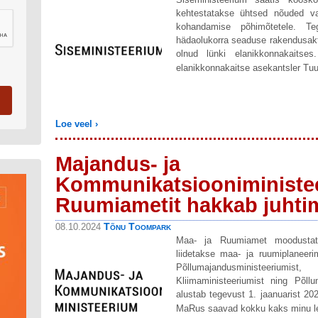
kehtestatakse ühtsed nõuded var
kohandamise põhimõtetele. Te
hädaolukorra seaduse rakendusakt
olnud lünki elanikkonnakaitses.
elanikkonnakaitse asekantsler Tuu
Loe veel ›
Majandus- ja
Kommunikatsiooniministee
Ruumiametit hakkab juhtim
Tõnu Toompark
08.10.2024
Maa- ja Ruumiamet moodustata
liidetakse maa- ja ruumiplaneer
Põllumajandusministeeriu
Kliimaministeeriumist ning Põl
alustab tegevust 1. jaanuarist 2
MaRus saavad kokku kaks minu 