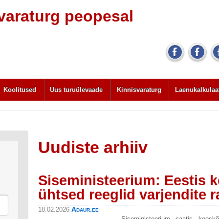
svaraturg peopesal
Koolitused
Uus turuülevaade
Kinnisvaraturg
Laenukalkulaa
Uudiste arhiiv
Siseministeerium: Eestis 
ühtsed reeglid varjendite 
Adaur.ee
18.02.2026
Siseministeerium saatis koosk