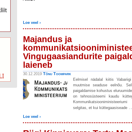
Loe veel ›
Majandus ja
kommunikatsiooniministe
Vingugaasiandurite paiga
laieneb
Tõnu Toompark
30.12.2019
Eelmisel nädalal kiitis Vabarii
muutmise seaduse eelnõu. Sell
paigaldamise kohustus eluruumidel
on tehnosüsteemi kaudu kütte
Kommunikatsiooniministeeriumi
selgitas, et kui küttegaasiseade
Loe veel ›