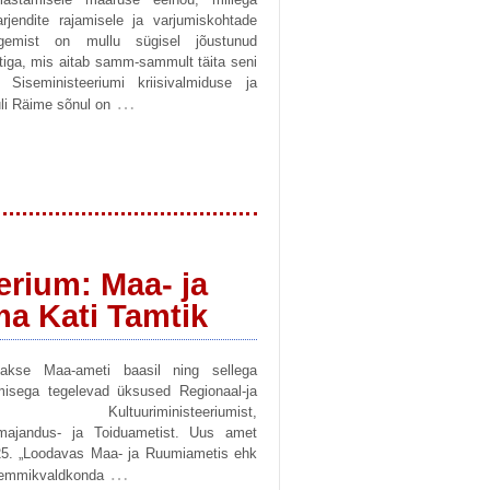
jendite rajamisele ja varjumiskohtade
gemist on mullu sügisel jõustunud
iga, mis aitab samm-sammult täita seni
 Siseministeeriumi kriisivalmiduse ja
…
li Räime sõnul on
rium: Maa- ja
a Kati Tamtik
kse Maa-ameti baasil ning sellega
imisega tegelevad üksused Regionaal-ja
mist, Kultuuriministeeriumist,
lumajandus- ja Toiduametist. Uus amet
025. „Loodavas Maa- ja Ruumiametis ehk
…
lemmikvaldkonda