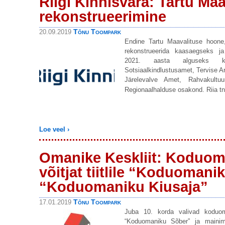
Riigi Kinnisvara: Tartu Ma
rekonstrueerimine
Tõnu Toompark
20.09.2019
Endine Tartu Maavalituse hoone,
rekonstrueerida kaasaegseks j
2021. aasta alguseks kol
Sotsiaalkindlustusamet, Tervise Are
Järelevalve Amet, Rahvakultuu
Regionaalhalduse osakond. Riia tn
Loe veel ›
Omanike Keskliit: Koduom
võitjat tiitlile “Koduomani
“Koduomaniku Kiusaja”
Tõnu Toompark
17.01.2019
Juba 10. korda valivad koduoman
“Koduomaniku Sõber” ja mainim