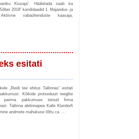
aniku Kiusaja”. Hääletada saab ka
Sõber 2018” kandidaadid 1. Majandus- ja
m Aktiivne vabaühenduste kaasaja,
ks esitati
ele „Reidi tee ehitus Tallinnas“ esitati
pakkumust. Kõikide protseduuri reeglite
e parima pakkumuse teinud firma
ast. Tallinna abilinnapea Kalle Klandorfi
…
rimine andmete mahukuse tõttu ca