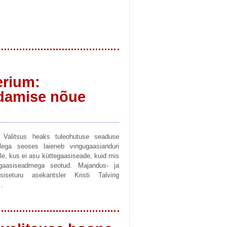
erium:
ldamise nõue
gi Valitsus heaks tuleohutuse seaduse
ega seoses laieneb vingugaasianduri
e, kus ei asu küttegaasiseade, kuid mis
gaasiseadmega seotud. Majandus- ja
 siseturu asekantsler Kristi Talving
…