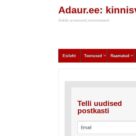
Adaur.ee: kinni
Artiklid, arvamused, kommentaarid
Esileht
Teenused
Raamatud
Telli uudised
postkasti