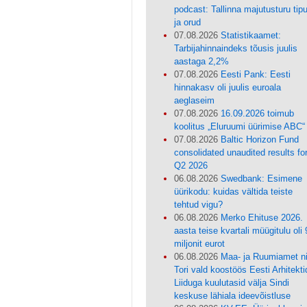
podcast: Tallinna majutusturu tip
ja orud
07.08.2026
Statistikaamet:
Tarbijahinnaindeks tõusis juulis
aastaga 2,2%
07.08.2026
Eesti Pank: Eesti
hinnakasv oli juulis euroala
aeglaseim
07.08.2026
16.09.2026 toimub
koolitus „Eluruumi üürimise ABC“
07.08.2026
Baltic Horizon Fund
consolidated unaudited results fo
Q2 2026
06.08.2026
Swedbank: Esimene
üürikodu: kuidas vältida teiste
tehtud vigu?
06.08.2026
Merko Ehituse 2026.
aasta teise kvartali müügitulu oli 
miljonit eurot
06.08.2026
Maa- ja Ruumiamet n
Tori vald koostöös Eesti Arhitekti
Liiduga kuulutasid välja Sindi
keskuse lähiala ideevõistluse