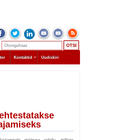
Search
for:
tor
Kontaktid
Uudiskiri
kehtestatakse
rajamiseks
õlastamisele määruse eelnõu, millega