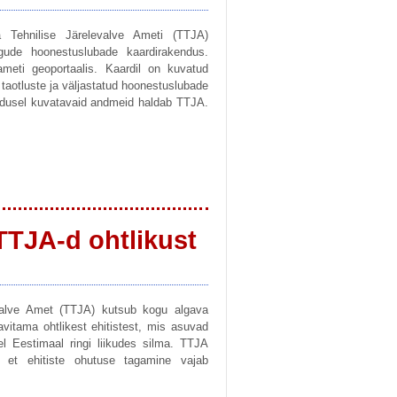
a Tehnilise Järelevalve Ameti (TTJA)
gude hoonestuslubade kaardirakendus.
eti geoportaalis. Kaardil on kuvatud
taotluste ja väljastatud hoonestuslubade
ndusel kuvatavaid andmeid haldab TTJA.
TTJA-d ohtlikust
levalve Amet (TTJA) kutsub kogu algava
vitama ohtlikest ehitistest, mis asuvad
l Eestimaal ringi liikudes silma. TTJA
, et ehitiste ohutuse tagamine vajab