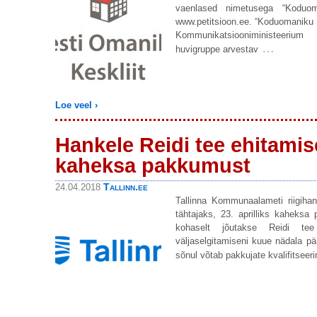
vaenlased nimetusega “Koduom
www.petitsioon.ee. “Koduomaniku 
Kommunikatsiooniministeeriu
…
huvigruppe arvestav
Loe veel ›
Hankele Reidi tee ehitamise
kaheksa pakkumust
Tallinn.ee
24.04.2018
Tallinna Kommunaalameti riigihank
tähtajaks, 23. aprilliks kaheksa 
kohaselt jõutakse Reidi te
väljaselgitamiseni kuue nädala pär
sõnul võtab pakkujate kvalifitsee