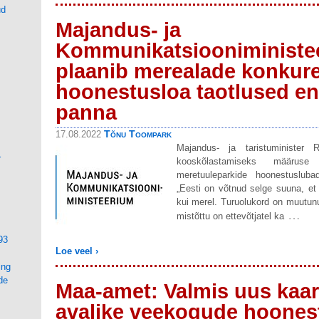
ud
Majandus- ja
Kommunikatsiooniministee
plaanib merealade konkure
hoonestusloa taotlused e
panna
Tõnu Toompark
17.08.2022
Majandus- ja taristuminister R
r
kooskõlastamiseks määrus
meretuuleparkide hoonestuslub
„Eesti on võtnud selge suuna, et 
kui merel. Turuolukord on muutunu
…
mistõttu on ettevõtjatel ka
93
Loe veel ›
ing
de
Maa-amet: Valmis uus kaa
avalike veekogude hoones