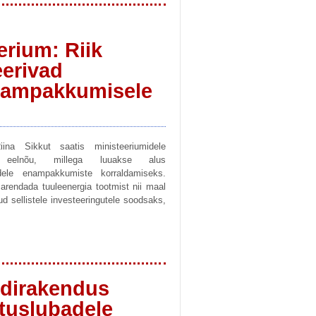
rium: Riik
erivad
nampakkumisele
iina Sikkut saatis ministeeriumidele
e eelnõu, millega luuakse alus
adele enampakkumiste korraldamiseks.
arendada tuuleenergia tootmist nii maal
d sellistele investeeringutele soodsaks,
rdirakendus
tuslubadele