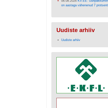
06.08.2026
KV.EE: Üüripakkumi
on aastaga vähenenud 7 protsent
Uudiste arhiiv
Uudiste arhiiv