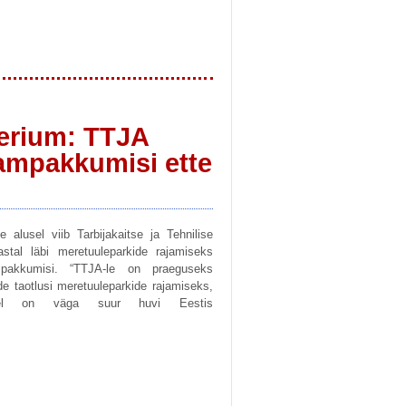
erium: TTJA
ampakkumisi ette
 alusel viib Tarbijakaitse ja Tehnilise
stal läbi meretuuleparkide rajamiseks
mpakkumisi. “TTJA-le on praeguseks
e taotlusi meretuuleparkide rajamiseks,
atel on väga suur huvi Eestis