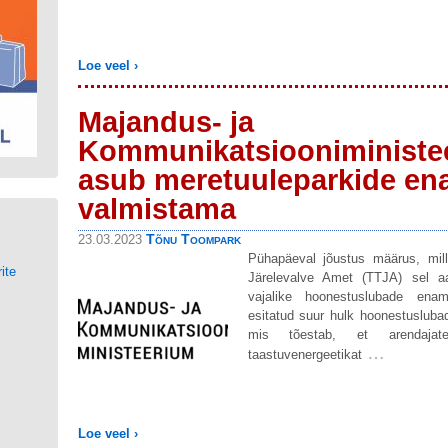
Loe veel ›
Majandus- ja
Kommunikatsiooniministe
asub meretuuleparkide en
valmistama
d
Tõnu Toompark
23.03.2023
Pühapäeval jõustus määrus, mille
ite
Järelevalve Amet (TTJA) sel aa
vajalike hoonestuslubade ena
esitatud suur hulk hoonestuslubad
mis tõestab, et arendaj
…
taastuvenergeetikat
Loe veel ›