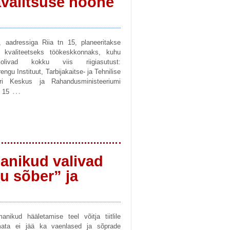
avalitsuse hoone
 aadressiga Riia tn 15, planeeritakse
a kvaliteetseks töökeskkonnaks, kuhu
ivad kokku viis riigiasutust:
ngu Instituut, Tarbijakaitse- ja Tehnilise
ri Keskus ja Rahandusministeeriumi
…
 15
anikud valivad
ku sõber” ja
ikud hääletamise teel võitja tiitlile
ata ei jää ka vaenlased ja sõprade