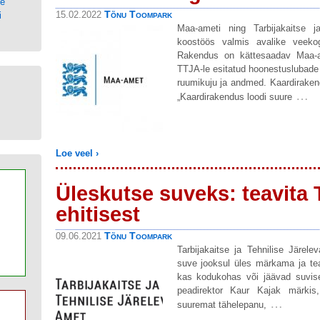
ne
Tõnu Toompark
15.02.2022
i
Maa-ameti ning Tarbijakaitse j
koostöös valmis avalike veeko
Rakendus on kättesaadav Maa-am
TTJA-le esitatud hoonestuslubade 
ruumikuju ja andmed. Kaardirake
…
„Kaardirakendus loodi suure
Loe veel ›
Üleskutse suveks: teavita 
ehitisest
Tõnu Toompark
09.06.2021
Tarbijakaitse ja Tehnilise Järe
suve jooksul üles märkama ja tea
kas kodukohas või jäävad suvise
peadirektor Kaur Kajak märkis
…
suuremat tähelepanu,