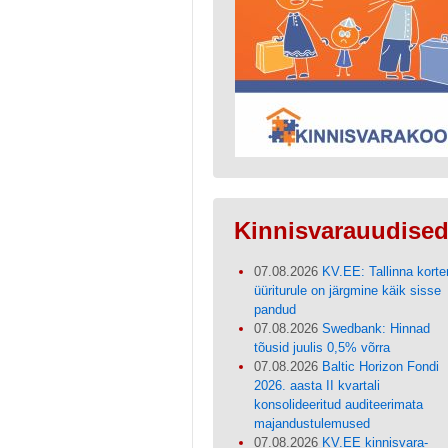
Kinnisvarauudise
07.08.2026
KV.EE: Tallinna korter
üüriturule on järgmine käik sisse
pandud
07.08.2026
Swedbank: Hinnad
tõusid juulis 0,5% võrra
07.08.2026
Baltic Horizon Fondi
2026. aasta II kvartali
konsolideeritud auditeerimata
majandustulemused
07.08.2026
KV.EE kinnisvara-