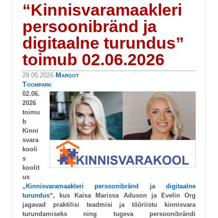
“Kinnisvaramaakleri
persoonibränd ja
digitaalne turundus”
toimub 02.06.2026
Margot
29.05.2026
Toompark
02.06.
2026
toimu
b
Kinni
svara
kooli
s
koolit
us
„
Kinnisvaramaakleri persoonibränd ja digitaalne
turundus
“, kus Kaisa Marissa Aduson ja Evelin Org
jagavad praktilisi teadmisi ja tööriistu kinnisvara
turundamiseks ning tugeva persoonibrändi