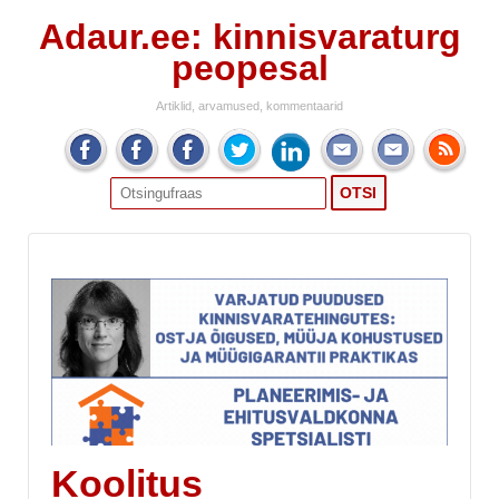
Adaur.ee: kinnisvaraturg
peopesal
Artiklid, arvamused, kommentaarid
Search
for:
Koolitus