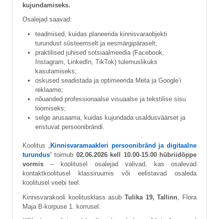
kujundamiseks.
Osalejad saavad:
teadmised, kuidas planeerida kinnisvaraobjekti
turundust süsteemselt ja eesmärgipäraselt;
praktilised juhised sotsiaalmeedia (Facebook,
Instagram, LinkedIn, TikTok) tulemuslikuks
kasutamiseks;
oskused seadistada ja optimeerida Meta ja Google’i
reklaame;
nõuanded professionaalse visuaalse ja tekstilise sisu
loomiseks;
selge arusaama, kuidas kujundada usaldusväärset ja
eristuvat persoonibrändi.
Koolitus „
Kinnisvaramaakleri persoonibränd ja digitaalne
turundus
“ toimub
02.06.2026 kell 10.00-15.00 hübriidõppe
vormis
– koolitusel osalejad valivad, kas osalevad
kontaktkoolitusel klassiruumis või eelistavad osaleda
koolitusel veebi teel.
Kinnisvarakooli koolitusklass asub
Tulika 19, Tallinn
, Flora
Maja B-korpuse 1. korrusel.