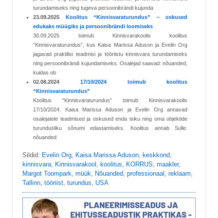
turundamiseks ning tugeva persoonibrändi kujunda
23.09.2025
Koolitus “Kinnisvaraturundus” – oskused
edukaks müügiks ja persoonibrändi loomiseks
30.09.2025 toimub Kinnisvarakoolis koolitus
“Kinnisvaraturundus”, kus Kaisa Marissa Aduson ja Evelin Org
jagavad praktilisi teadmisi ja tööriistu kinnisvara turundamiseks
ning persoonibrändi kujundamiseks. Osalejad saavad: nõuanded,
kuidas ob
02.08.2024
17/10/2024 toimub koolitus
“Kinnisvaraturundus”
Koolitus “Kinnisvaraturundus” toimub Kinnisvarakoolis
17/10/2024. Kaisa Marissa Aduson ja Evelin Org annavad
osalejatele teadmised ja oskused enda isiku ning oma objektide
turundusliku sõnumi edastamiseks. Koolitus annab Sulle:
nõuanded
Sildid:
Evelin Org
,
Kaisa Marissa Aduson
,
keskkond
,
kinnisvara
,
Kinnisvarakool
,
koolitus
,
KORRUS
,
maakler
,
Margot Toompark
,
müük
,
Nõuanded
,
professionaal
,
reklaam
,
Tallinn
,
tööriist
,
turundus
,
USA