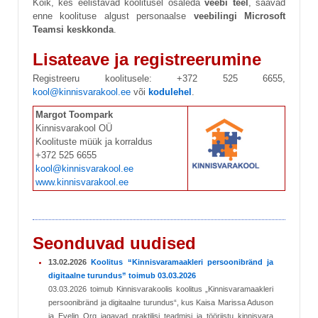
Kõik, kes eelistavad koolitusel osaleda
veebi teel
, saavad
enne koolituse algust personaalse
veebilingi Microsoft
Teamsi keskkonda
.
Lisateave ja registreerumine
Registreeru koolitusele: +372 525 6655,
kool@kinnisvarakool.ee
või
kodulehel
.
Margot Toompark
Kinnisvarakool OÜ
Koolituste müük ja korraldus
+372 525 6655
kool@kinnisvarakool.ee
www.kinnisvarakool.ee
Seonduvad uudised
13.02.2026
Koolitus “Kinnisvaramaakleri persoonibränd ja
digitaalne turundus” toimub 03.03.2026
03.03.2026 toimub Kinnisvarakoolis koolitus „Kinnisvaramaakleri
persoonibränd ja digitaalne turundus“, kus Kaisa Marissa Aduson
ja Evelin Org jagavad praktilisi teadmisi ja tööriistu kinnisvara