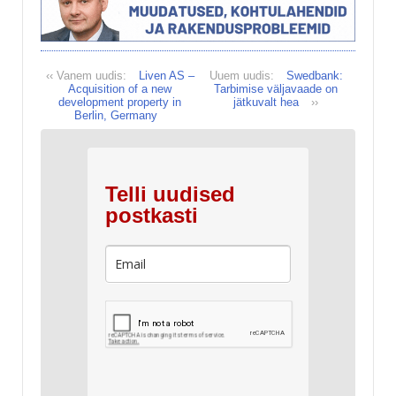
‹‹ Vanem uudis:
Liven AS –
Uuem uudis:
Swedbank:
Acquisition of a new
Tarbimise väljavaade on
development property in
jätkuvalt hea
››
Berlin, Germany
Telli uudised
postkasti