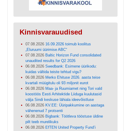
Kinnisvarauudised
07.08.2026
16.09.2026 toimub koolitus
„Eluruumi üürimise ABC“
07.08.2026
Baltic Horizon Fund consolidated
unaudited results for Q2 2026
06.08.2026
Swedbank: Esimene üürikodu:
kuidas vältida teiste tehtud vigu?
06.08.2026
Merko Ehituse 2026. aasta teise
kvartali müügitulu oli 93 miljonit eurot
06.08.2026
Maa- ja Ruumiamet ning Tori vald
koostöös Eesti Arhitektide Liiduga kuulutasid
välja Sindi keskuse lähiala ideevõistluse
06.08.2026
KV.EE: Üüripakkumine on aastaga
vähenenud 7 protsenti
06.08.2026
Bigbank: Töötleva tööstuse üldine
pilt teeb murelikuks
06.08.2026
EfTEN United Property Fund’i