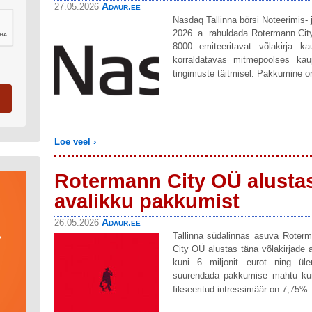
Adaur.ee
27.05.2026
Nasdaq Tallinna börsi Noteerimis- 
2026. a. rahuldada Rotermann City
8000 emiteeritavat võlakirja k
korraldatavas mitmepoolses kau
tingimuste täitmisel: Pakkumine o
Loe veel ›
Rotermann City OÜ alustas
avalikku pakkumist
Adaur.ee
26.05.2026
Tallinna südalinnas asuva Roterm
City OÜ alustas täna võlakirjade
kuni 6 miljonit eurot ning üle
suurendada pakkumise mahtu kuni
fikseeritud intressimäär on 7,75%