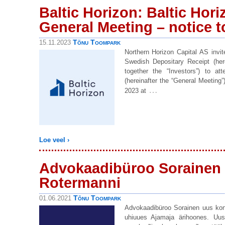
Baltic Horizon: Baltic Hor
General Meeting – notice t
Tõnu Toompark
15.11.2023
Northern Horizon Capital AS invit
Swedish Depositary Receipt (here
together the “Investors”) to at
(hereinafter the “General Meeting
…
2023 at
Loe veel ›
Advokaadibüroo Sorainen k
Rotermanni
Tõnu Toompark
01.06.2021
Advokaadibüroo Sorainen uus ko
uhiuues Ajamaja ärihoones. Uus