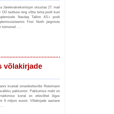
ja Järelevalvekomisjon otsustas 27. mail
 OÜ taotluse ning võtta tema poolt kuni
auplemisele Nasdaq Tallinn AS-i poolt
plemissüsteemis First North järgmiste
…
n toimunud
 võlakirjade
anni kvartali omanikettevõte Rotermann
 avalikku pakkumist. Pakkumise maht on
märkimise korral on ettevõttel õigus
 8 miljoni euroni. Võlakirjade aastane
…