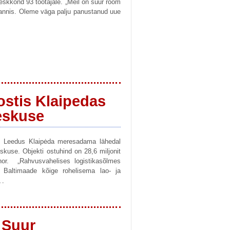
skkond 93 töötajale. „Meil on suur rõõm
mannis. Oleme väga palju panustanud uue
ostis Klaipedas
keskuse
s Leedus Klaipėda meresadama lähedal
skuse. Objekti ostuhind on 28,6 miljonit
nor. „Rahvusvahelises logistikasõlmes
 Baltimaade kõige rohelisema lao- ja
…
 Suur