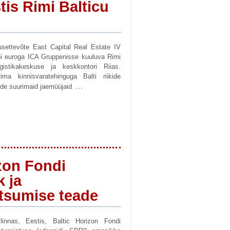
tis Rimi Balticu
dusettevõte East Capital Real Estate IV
ni euroga ICA Gruppenisse kuuluva Rimi
gistikakeskuse ja keskkontori Riias.
ma kinnisvaratehinguga Balti riikide
…
ikide suurimaid jaemüüjaid
izon Fondi
 ja
tsumise teade
linnas, Eestis, Baltic Horizon Fondi