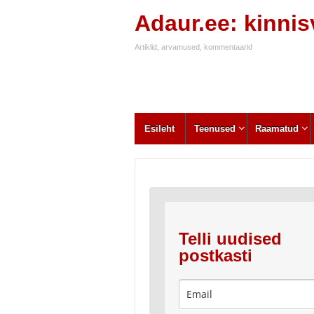
Adaur.ee: kinni
Artiklid, arvamused, kommentaarid
Esileht
Teenused
Raamatud
Telli uudised
postkasti