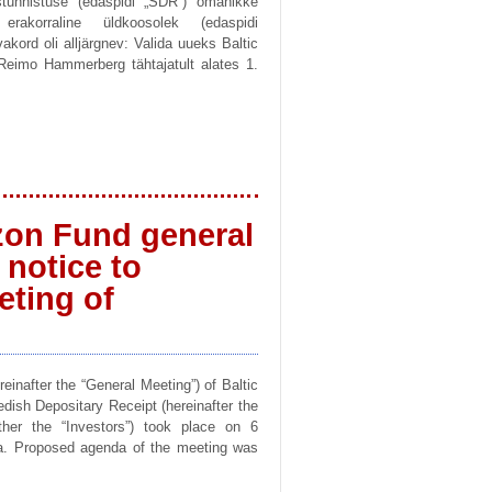
tunnistuse (edaspidi „SDR“) omanikke
erakorraline üldkoosolek (edaspidi
kord oli alljärgnev: Valida uueks Baltic
Reimo Hammerberg tähtajatult alates 1.
izon Fund general
 notice to
ting of
einafter the “General Meeting”) of Baltic
dish Depositary Receipt (hereinafter the
ether the “Investors”) took place on 6
ia. Proposed agenda of the meeting was