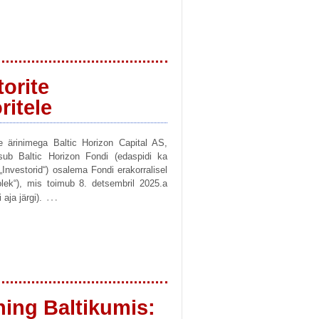
orite
ritele
e ärinimega Baltic Horizon Capital AS,
tsub Baltic Horizon Fondi (edaspidi ka
Investorid“) osalema Fondi erakorralisel
olek“), mis toimub 8. detsembril 2025.a
…
aja järgi).
hing Baltikumis: