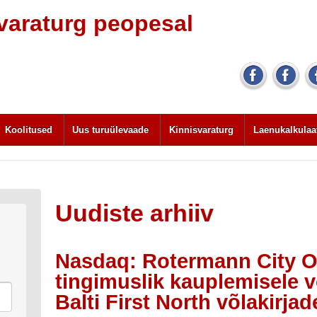
svaraturg peopesal
Koolitused
Uus turuülevaade
Kinnisvaraturg
Laenukalkulaa
Uudiste arhiiv
Nasdaq: Rotermann City O
tingimuslik kauplemisele 
Balti First North võlakirja