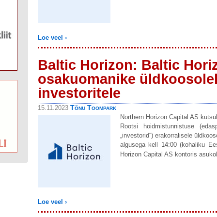
Loe veel ›
Baltic Horizon: Baltic Hor
osakuomanike üldkoosolek
investoritele
Tõnu Toompark
15.11.2023
Northern Horizon Capital AS kutsu
Rootsi hoidmistunnistuse (eda
„investorid“) erakorralisele üldko
algusega kell 14:00 (kohaliku Ees
Horizon Capital AS kontoris asuk
Loe veel ›