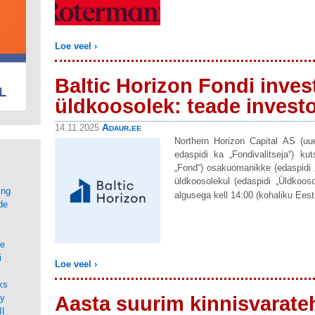
Loe veel ›
Baltic Horizon Fondi invest
üldkoosolek: teade investo
Adaur.ee
14.11.2025
Northern Horizon Capital AS (uu
edaspidi ka „Fondivalitseja“) ku
d
„Fond“) osakuomanikke (edaspidi „
üldkoosolekul (edaspidi „Üldkoos
ing
algusega kell 14:00 (kohaliku Eesti 
de
ne
i
Loe veel ›
ks
ty
Aasta suurim kinnisvarate
II