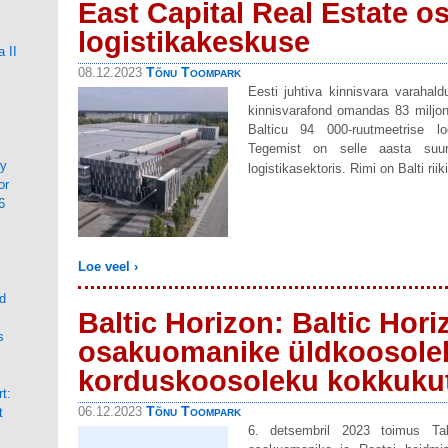
East Capital Real Estate os
logistikakeskuse
 II
Tõnu Toompark
08.12.2023
Eesti juhtiva kinnisvara varahal
kinnisvarafond omandas 83 miljo
Balticu 94 000-ruutmeetrise lo
Tegemist on selle aasta suuri
ty
logistikasektoris. Rimi on Balti ri
or
6
Loe veel ›
d
Baltic Horizon: Baltic Hor
s
osakuomanike üldkoosolek
korduskoosoleku kokkuku
t:
Tõnu Toompark
06.12.2023
t
6. detsembril 2023 toimus Tal