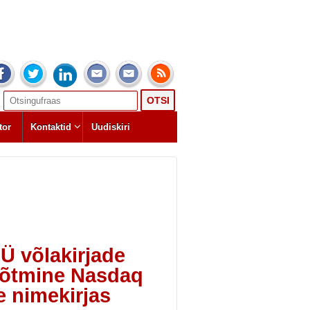
Search
for:
tor
Kontaktid
Uudiskiri
Ü võlakirjade
võtmine Nasdaq
de nimekirjas