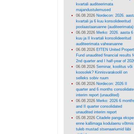
kvartali auditeerimata
majandustulemused
06.08.2026
Nordecon: 2026. aasta
kvartali ja 6 kuu konsolideeritud
poolaastaaruanne (auditeerimata)
06.08.2026
Merko: 2026. aasta 6
kuu ja II kvartali konsolideeritud
auditeerimata vahearuanne
06.08.2026
EfTEN United Proper
Fund unaudited financial results f
2nd quarter and I half-year of 202
06.08.2026
Seminar, koolitus või
koosolek? Kinnisvarakoolil on
selleks sobiv ruum
06.08.2026
Nordecon: 2026 II
quarter and 6 months consolidate
interim report (unaudited)
06.08.2026
Merko: 2026 6 month
and II quarter consolidated
unaudited interim report
05.08.2026
Citadele panga eksper
enne kallimaga kodulaenu võtmis
tuleb mustad stsenaariumid läbi