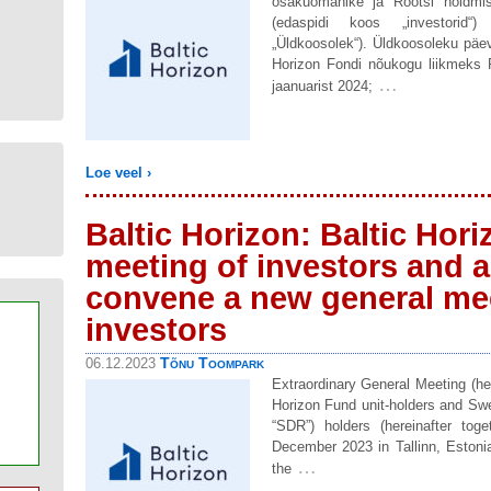
osakuomanike ja Rootsi hoidmis
(edaspidi koos „investorid“) 
„Üldkoosolek“). Üldkoosoleku päeva
Horizon Fondi nõukogu liikmeks 
…
jaanuarist 2024;
Loe veel ›
Baltic Horizon: Baltic Hor
meeting of investors and a
convene a new general mee
investors
Tõnu Toompark
06.12.2023
Extraordinary General Meeting (her
Horizon Fund unit-holders and Swe
“SDR”) holders (hereinafter tog
December 2023 in Tallinn, Eston
…
the