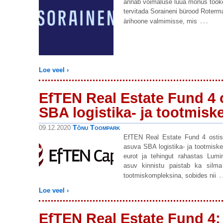
annab võimaluse luua mõnus tööke
tervitada Soraineni bürood Roter
…
ärihoone valmimisse, mis
Loe veel ›
EfTEN Real Estate Fund 4 
SBA logistika- ja tootmis
Tõnu Toompark
09.12.2020
EfTEN Real Estate Fund 4 osti
asuva SBA logistika- ja tootmiske
eurot ja tehingut rahastas Lumi
asuv kinnistu paistab ka silma
tootmiskompleksina, sobides nii
Loe veel ›
EfTEN Real Estate Fund 4: