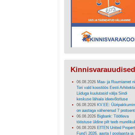
Kinnisvarauudise
06.08.2026
Maa- ja Ruumiamet n
Tori vald koostöös Eesti Arhitekti
Liiduga kuulutasid välja Sindi
keskuse lähiala ideevõistluse
06.08.2026
KV.EE: Üüripakkumi
on aastaga vähenenud 7 protsent
06.08.2026
Bigbank: Töötleva
tööstuse üldine pilt teeb mureliku
06.08.2026
EfTEN United Proper
Fund’i 2026. aasta I poolaasta ja 