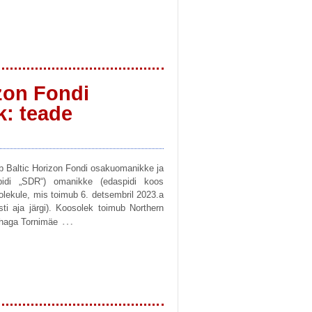
izon Fondi
: teade
b Baltic Horizon Fondi osakuomanikke ja
spidi „SDR“) omanikke (edaspidi koos
osolekule, mis toimub 6. detsembril 2023.a
ti aja järgi). Koosolek toimub Northern
…
ohaga Tornimäe