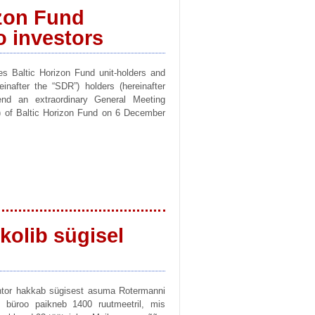
izon Fund
o investors
es Baltic Horizon Fund unit-holders and
inafter the “SDR”) holders (hereinafter
tend an extraordinary General Meeting
”) of Baltic Horizon Fund on 6 December
olib sügisel
ntor hakkab sügisest asuma Rotermanni
 büroo paikneb 1400 ruutmeetril, mis