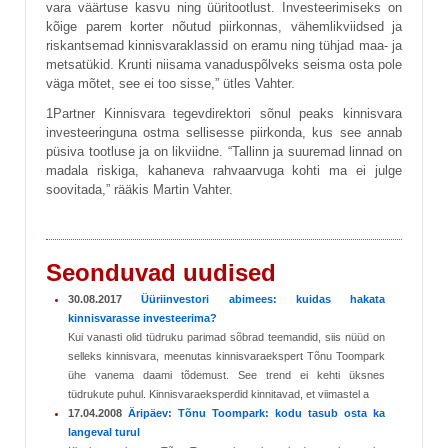
vara väärtuse kasvu ning üüritootlust. Investeerimiseks on
kõige parem korter nõutud piirkonnas, vähemlikviidsed ja
riskantsemad kinnisvaraklassid on eramu ning tühjad maa- ja
metsatükid. Krunti niisama vanaduspõlveks seisma osta pole
väga mõtet, see ei too sisse,” ütles Vahter.
1Partner Kinnisvara tegevdirektori sõnul peaks kinnisvara
investeeringuna ostma sellisesse piirkonda, kus see annab
püsiva tootluse ja on likviidne. “Tallinn ja suuremad linnad on
madala riskiga, kahaneva rahvaarvuga kohti ma ei julge
soovitada,” rääkis Martin Vahter.
Seonduvad uudised
30.08.2017
Üüriinvestori abimees: kuidas hakata
kinnisvarasse investeerima?
Kui vanasti olid tüdruku parimad sõbrad teemandid, siis nüüd on
selleks kinnisvara, meenutas kinnisvaraekspert Tõnu Toompark
ühe vanema daami tõdemust. See trend ei kehti üksnes
tüdrukute puhul. Kinnisvaraeksperdid kinnitavad, et viimastel a
17.04.2008
Äripäev: Tõnu Toompark: kodu tasub osta ka
langeval turul