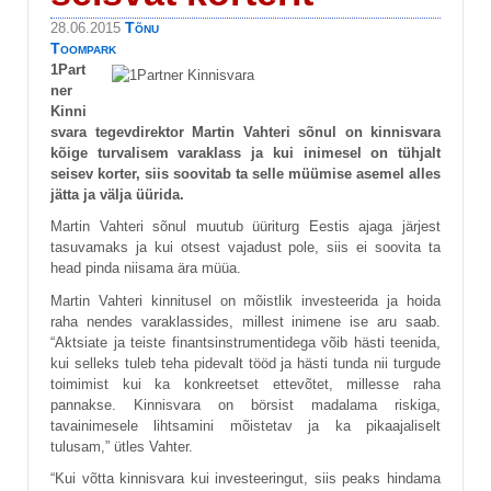
Tõnu
28.06.2015
Toompark
1Part
ner
Kinni
svara tegevdirektor Martin Vahteri sõnul on kinnisvara
kõige turvalisem varaklass ja kui inimesel on tühjalt
seisev korter, siis soovitab ta selle müümise asemel alles
jätta ja välja üürida.
Martin Vahteri sõnul muutub üüriturg Eestis ajaga järjest
tasuvamaks ja kui otsest vajadust pole, siis ei soovita ta
head pinda niisama ära müüa.
Martin Vahteri kinnitusel on mõistlik investeerida ja hoida
raha nendes varaklassides, millest inimene ise aru saab.
“Aktsiate ja teiste finantsinstrumentidega võib hästi teenida,
kui selleks tuleb teha pidevalt tööd ja hästi tunda nii turgude
toimimist kui ka konkreetset ettevõtet, millesse raha
pannakse. Kinnisvara on börsist madalama riskiga,
tavainimesele lihtsamini mõistetav ja ka pikaajaliselt
tulusam,” ütles Vahter.
“Kui võtta kinnisvara kui investeeringut, siis peaks hindama