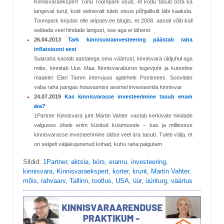
Kinnisvaraekspert Tõnu Toompark usub, et kodu tasub osta ka
langeval turul, kuid eelnevalt tuleb otsus põhjalikult läbi kaaluda.
Toompark kirjutas eile aripaev.ee blogis, et 2008. aastal võib küll
eeldada veel hindade langust, see aga ei tähend
26.04.2013
Tark kinnisvarainvesteering päästab raha
inflatsiooni eest
Sularaha kaotab aastatega oma väärtust, kinnisvara üldjuhul aga
mitte, kinnitab Uus Maa Kinnisvarabüroo tegevjuht ja kutseline
maakler Elari Tamm intervjuus ajalehele Postimees. Soovitate
vaba raha pangas hoiustamise asemel investeerida kinnisvar
24.07.2019
Kas kinnisvarasse investeerimine tasub enam
ära?
1Partner Kinnisvara juht Martin Vahter vastab kerkivate hindade
valguses ühele enim küsitud küsimusele – kas ja millisesse
kinnisvarasse investeerimine üldse veel ära tasub. Tuleb välja, et
on selgelt väljakujunenud kohad, kuhu raha paigutam
Sildid:
1Partner
,
aktsia
,
börs
,
eramu
,
investeering
,
kinnisvara
,
Kinnisvaraekspert
,
korter
,
krunt
,
Martin Vahter
,
mõis
,
rahvaarv
,
Tallinn
,
tootlus
,
USA
,
üür
,
üüriturg
,
väärtus