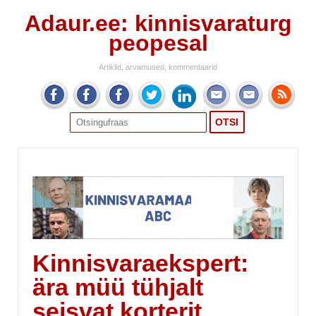
Adaur.ee: kinnisvaraturg
peopesal
Artiklid, arvamused, kommentaarid
Search
for:
Kinnisvaraekspert:
ära müü tühjalt
seisvat korterit