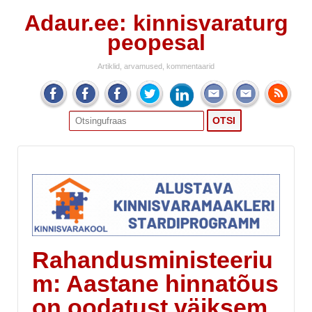
Adaur.ee: kinnisvaraturg
peopesal
Artiklid, arvamused, kommentaarid
Search
for:
Rahandusministeeriu
m: Aastane hinnatõus
on oodatust väiksem