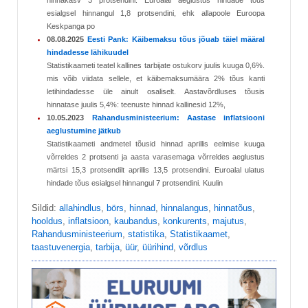
hinnakasv 3 protsendini. Euroalal aeglustus hindade tõus
esialgsel hinnangul 1,8 protsendini, ehk allapoole Euroopa
Keskpanga po
08.08.2025
Eesti Pank: Käibemaksu tõus jõuab täiel määral
hindadesse lähikuudel
Statistikaameti teatel kallines tarbijate ostukorv juulis kuuga 0,6%.
mis võib viidata sellele, et käibemaksumäära 2% tõus kanti
letihindadesse üle ainult osaliselt. Aastavõrdluses tõusis
hinnatase juulis 5,4%: teenuste hinnad kallinesid 12%,
10.05.2023
Rahandusministeerium: Aastase inflatsiooni
aeglustumine jätkub
Statistikaameti andmetel tõusid hinnad aprillis eelmise kuuga
võrreldes 2 protsenti ja aasta varasemaga võrreldes aeglustus
märtsi 15,3 protsendilt aprillis 13,5 protsendini. Euroalal ulatus
hindade tõus esialgsel hinnangul 7 protsendini. Kuulin
Sildid:
allahindlus
,
börs
,
hinnad
,
hinnalangus
,
hinnatõus
,
hooldus
,
inflatsioon
,
kaubandus
,
konkurents
,
majutus
,
Rahandusministeerium
,
statistika
,
Statistikaamet
,
taastuvenergia
,
tarbija
,
üür
,
üürihind
,
võrdlus