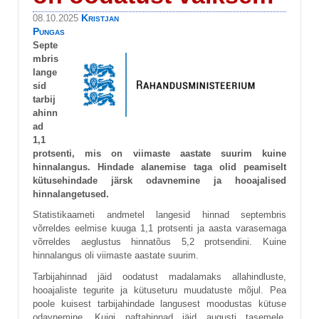
Kristjan
08.10.2025
Pungas
Septe
mbris
lange
sid
tarbij
ahinn
ad
1,1
protsenti, mis on viimaste aastate suurim kuine
hinnalangus. Hindade alanemise taga olid peamiselt
kütusehindade järsk odavnemine ja hooajalised
hinnalangetused.
Statistikaameti andmetel langesid hinnad septembris
võrreldes eelmise kuuga 1,1 protsenti ja aasta varasemaga
võrreldes aeglustus hinnatõus 5,2 protsendini. Kuine
hinnalangus oli viimaste aastate suurim.
Tarbijahinnad jäid oodatust madalamaks allahindluste,
hooajaliste tegurite ja kütuseturu muudatuste mõjul. Pea
poole kuisest tarbijahindade langusest moodustas kütuse
odavnemine. Kuigi naftahinnad jäid augusti tasemele,