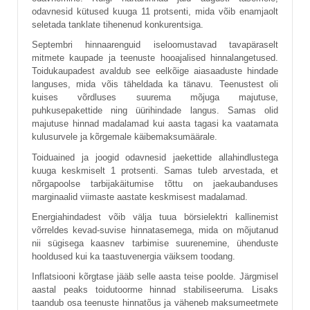
odavnesid kütused kuuga 11 protsenti, mida võib enamjaolt
seletada tanklate tihenenud konkurentsiga.
Septembri hinnaarenguid iseloomustavad tavapäraselt
mitmete kaupade ja teenuste hooajalised hinnalangetused.
Toidukaupadest avaldub see eelkõige aiasaaduste hindade
languses, mida võis täheldada ka tänavu. Teenustest oli
kuises võrdluses suurema mõjuga majutuse,
puhkusepakettide ning üürihindade langus. Samas olid
majutuse hinnad madalamad kui aasta tagasi ka vaatamata
kulusurvele ja kõrgemale käibemaksumäärale.
Toiduained ja joogid odavnesid jaekettide allahindlustega
kuuga keskmiselt 1 protsenti. Samas tuleb arvestada, et
nõrgapoolse tarbijakäitumise tõttu on jaekaubanduses
marginaalid viimaste aastate keskmisest madalamad.
Energiahindadest võib välja tuua börsielektri kallinemist
võrreldes kevad-suvise hinnatasemega, mida on mõjutanud
nii sügisega kaasnev tarbimise suurenemine, ühenduste
hooldused kui ka taastuvenergia väiksem toodang.
Inflatsiooni kõrgtase jääb selle aasta teise poolde. Järgmisel
aastal peaks toidutoorme hinnad stabiliseeruma. Lisaks
taandub osa teenuste hinnatõus ja väheneb maksumeetmete