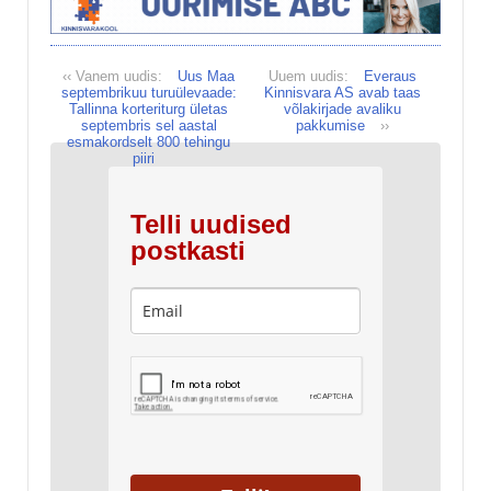
‹‹ Vanem uudis:
Uus Maa
Uuem uudis:
Everaus
septembrikuu turuülevaade:
Kinnisvara AS avab taas
Tallinna korteriturg ületas
võlakirjade avaliku
septembris sel aastal
pakkumise
››
esmakordselt 800 tehingu
piiri
Telli uudised
postkasti