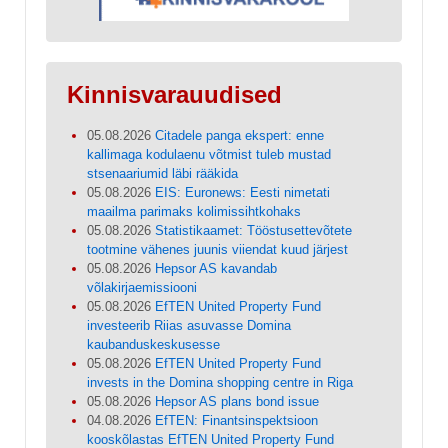
Kinnisvarauudised
05.08.2026
Citadele panga ekspert: enne
kallimaga kodulaenu võtmist tuleb mustad
stsenaariumid läbi rääkida
05.08.2026
EIS: Euronews: Eesti nimetati
maailma parimaks kolimissihtkohaks
05.08.2026
Statistikaamet: Tööstusettevõtete
tootmine vähenes juunis viiendat kuud järjest
05.08.2026
Hepsor AS kavandab
võlakirjaemissiooni
05.08.2026
EfTEN United Property Fund
investeerib Riias asuvasse Domina
kaubanduskeskusesse
05.08.2026
EfTEN United Property Fund
invests in the Domina shopping centre in Riga
05.08.2026
Hepsor AS plans bond issue
04.08.2026
EfTEN: Finantsinspektsioon
kooskõlastas EfTEN United Property Fund