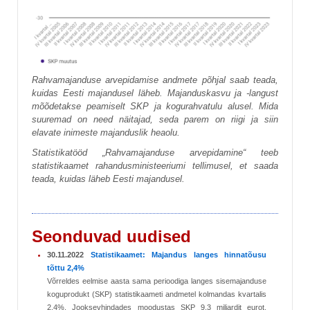
Rahvamajanduse arvepidamise andmete põhjal saab teada,
kuidas Eesti majandusel läheb. Majanduskasvu ja -langust
mõõdetakse peamiselt SKP ja kogurahvatulu alusel. Mida
suuremad on need näitajad, seda parem on riigi ja siin
elavate inimeste majanduslik heaolu.
Statistikatööd „Rahvamajanduse arvepidamine“ teeb
statistikaamet rahandusministeeriumi tellimusel, et saada
teada, kuidas läheb Eesti majandusel.
Seonduvad uudised
30.11.2022
Statistikaamet: Majandus langes hinnatõusu
tõttu 2,4%
Võrreldes eelmise aasta sama perioodiga langes sisemajanduse
koguprodukt (SKP) statistikaameti andmetel kolmandas kvartalis
2,4%. Jooksevhindades moodustas SKP 9,3 miljardit eurot.