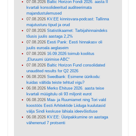
07.08.2026
Baltic Horizon Fondi 2026. aasta II
kvartali konsolideeritud auditeerimata
majandustulemused
07.08.2026
KV.EE kinnisvara-podcast: Tallinna
majutusturu tipud ja orud
07.08.2026
Statistikaamet: Tarbijahinnaindeks
tõusis juulis aastaga 2,2%
07.08.2026
Eesti Pank: Eesti hinnakasv oli
juulis euroala aeglaseim
07.08.2026
16.09.2026 toimub koolitus
„Eluruumi üürimise ABC“
07.08.2026
Baltic Horizon Fund consolidated
unaudited results for Q2 2026
06.08.2026
Swedbank: Esimene üürikodu:
kuidas vältida teiste tehtud vigu?
06.08.2026
Merko Ehituse 2026. aasta teise
kvartali müügitulu oli 93 miljonit eurot
06.08.2026
Maa- ja Ruumiamet ning Tori vald
koostöös Eesti Arhitektide Liiduga kuulutasid
välja Sindi keskuse lähiala ideevõistluse
06.08.2026
KV.EE: Üüripakkumine on aastaga
vähenenud 7 protsenti