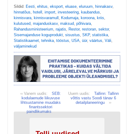
Sildid:
Eesti
,
ehitus
,
eksport
,
eluase
,
eluruum
,
hinnakasv
,
hinnatõus
,
hotell
,
import
,
investeering
,
kaubandus
,
kinnisvara
,
kinnisvaramull
,
Kodumaja
,
koroona
,
kriis
,
kulutused
,
majanduskasv
,
maksud
,
põhivara
,
Rahandusministeerium
,
rajatis
,
Restor
,
restoran
,
sektor
,
Sisemajanduse koguprodukt
,
sisustus
,
SKP
,
statistika
,
Statistikaamet
,
tehnika
,
tööstus
,
USA
,
üür
,
väärtus
,
Väli
,
väljaminekud
‹‹ Vanem uudis:
SEB:
Uuem uudis:
Tallinn: Tallinn
kodulaenude liikuvuse
võttis vastu Soodi tänav 6
lihtsustamine muudaks
detailplaneeringu
››
finantssektori
paindlikumaks
Telli uudised