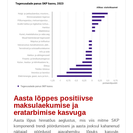
Aasta lõppes positiivse
maksulaekumise ja
eratarbimise kasvuga
Aasta lõpus hinnatõus aeglustus, mis viis mitme SKP
komponendi trendi pöördumiseni ja aasta jooksul kahanenud
näitajad pöördusid ajavahemiku lõpuks kasvule.