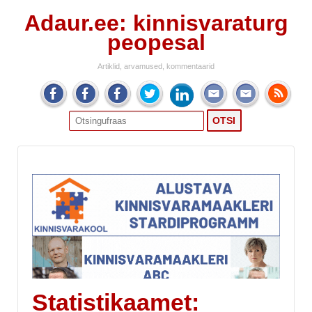
Adaur.ee: kinnisvaraturg
peopesal
Artiklid, arvamused, kommentaarid
Search
for:
Statistikaamet: