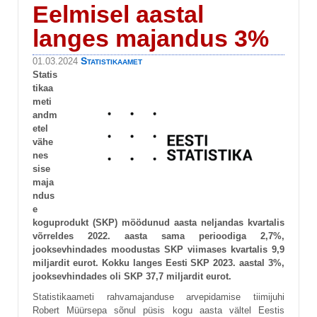
Eelmisel aastal
langes majandus 3%
Statistikaamet
01.03.2024
Statis
tikaa
meti
andm
etel
vähe
nes
sise
maja
ndus
e
koguprodukt (SKP) möödunud aasta neljandas kvartalis
võrreldes 2022. aasta sama perioodiga 2,7%,
jooksevhindades moodustas SKP viimases kvartalis 9,9
miljardit eurot. Kokku langes Eesti SKP 2023. aastal 3%,
jooksevhindades oli SKP 37,7 miljardit eurot.
Statistikaameti rahvamajanduse arvepidamise tiimijuhi
Robert Müürsepa sõnul püsis kogu aasta vältel Eestis