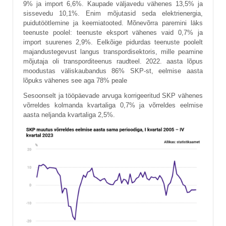
9% ja import 6,6%. Kaupade väljavedu vähenes 13,5% ja
sissevedu 10,1%. Enim mõjutasid seda elektrienergia,
puidutöötlemine ja keemiatooted. Mõnevõrra paremini läks
teenuste poolel: teenuste eksport vähenes vaid 0,7% ja
import suurenes 2,9%. Eelkõige pidurdas teenuste poolelt
majandustegevust langus transpordisektoris, mille peamine
mõjutaja oli transporditeenus raudteel. 2022. aasta lõpus
moodustas väliskaubandus 86% SKP-st, eelmise aasta
lõpuks vähenes see aga 78% peale
Sesoonselt ja tööpäevade arvuga korrigeeritud SKP vähenes
võrreldes kolmanda kvartaliga 0,7% ja võrreldes eelmise
aasta neljanda kvartaliga 2,5%.