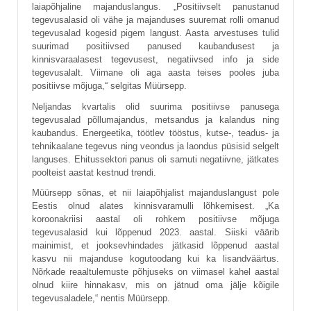
laiapõhjaline majanduslangus. „Positiivselt panustanud
tegevusalasid oli vähe ja majanduses suuremat rolli omanud
tegevusalad kogesid pigem langust. Aasta arvestuses tulid
suurimad positiivsed panused kaubandusest ja
kinnisvaraalasest tegevusest, negatiivsed info ja side
tegevusalalt. Viimane oli aga aasta teises pooles juba
positiivse mõjuga,“ selgitas Müürsepp.
Neljandas kvartalis olid suurima positiivse panusega
tegevusalad põllumajandus, metsandus ja kalandus ning
kaubandus. Energeetika, töötlev tööstus, kutse-, teadus- ja
tehnikaalane tegevus ning veondus ja laondus püsisid selgelt
languses. Ehitussektori panus oli samuti negatiivne, jätkates
poolteist aastat kestnud trendi.
Müürsepp sõnas, et nii laiapõhjalist majanduslangust pole
Eestis olnud alates kinnisvaramulli lõhkemisest. „Ka
koroonakriisi aastal oli rohkem positiivse mõjuga
tegevusalasid kui lõppenud 2023. aastal. Siiski väärib
mainimist, et jooksevhindades jätkasid lõppenud aastal
kasvu nii majanduse kogutoodang kui ka lisandväärtus.
Nõrkade reaaltulemuste põhjuseks on viimasel kahel aastal
olnud kiire hinnakasv, mis on jätnud oma jälje kõigile
tegevusaladele,“ nentis Müürsepp.