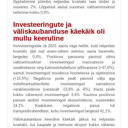
lõpptarbimine pöördus neljandas kvartalis taas ümber ja
suurenes 2%. Lõppenud aastal suurenes valitsemissektori
tarbimine kokku 0,9%.
Investeeringute ja
väliskaubanduse käekäik oli
mullu keeruline
Investeeringutele oli 2023. aasta väga heitlik, kuid neljandas
kvartalis jäid nad enam-vähem eelmise aasta tasemele,
langedes 0,4%. Positiivse panusena paistsid silma
valitsemissektori investeeringud masinatesse ja
seadmetesse ning kaitseotstarbelisse põhivarasse (+47,6%),
samuti investeeringud muudesse hoonetesse ja rajatistesse
(+15,5%). Negatiivse poole pealt paistsid välja aga
mittefinantsettevõtete investeeringud samadesse
varaklassidesse (vastavalt -13,8% ja -6%). Aasta peale
kokku vähenesid investeeringud 3,4%. Suurima positiivse
panuse andsid investeeringud eluruumidesse, suurenedes
14,1%. Kaalukaim negatiivne panus tuli
transpordivahenditest, kuhu investeeringud langesid 41,1%.
Väliskaubanduse keeruline käekäik jätkus ka neljandas
kvartalis, kui kaupade ja teenuste eksport kokku vähenes