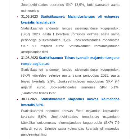
Jooksevhindades suurenes SKP 13,9%, kuid sarnaselt aasta
esimesele p
31.05.2023
Statistikaamet: Majanduslangus oli esimeses
kvartalis laiaulatuslik
Statistikaameti andmetel langes sisemajanduse koguprodukt
(SKP) 2023. aasta I kvartalis võrreldes eelmise aasta sama
perioodiga püsivhindades 3,2%. Jooksevhindades moodustas
SKP 8,7 miljardit eurot. Statistikaameti rahvamajanduse
arvepidamise tiimi
31.08.2023
Statistikaamet: Teises kvartalis majanduslanguse
tempo aeglustus
Statistikaameti andmetel langes sisemajanduse koguprodukt
(SKP) võrreldes eelmise aasta sama perioodiga 2023. aasta
teises kvartalis 2,9%. Jooksevhindades moodustas SKP 9,4
miljardit eurot. Jooksevhindades suurenes SKP 5,1%.
„Vaatamata teises kvar
30.11.2021
Statistikaamet: Majandus kasvas kolmandas
kvartalis 8,6%
Statistikaameti andmetel kasvas Eesti majandus kolmandas
kvartalis 8,6%. Jooksevhindades moodustas majanduse
käekäiku iseloomustav sisemajanduse koguprodukt (SKP) 7,9
miljardit eurot. Eelmise aasta kolmandas kvartalis oli majandus
pandeemiast tingi