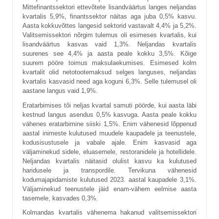
Mittefinantssektori ettevõtete lisandväärtus langes neljandas
kvartalis 5,9%, finantssektor näitas aga juba 0,5% kasvu.
Aasta kokkuvõttes langesid sektorid vastavalt 4,4% ja 5,2%.
Valitsemissektori nõrgim tulemus oli esimeses kvartalis, kui
lisandväärtus kasvas vaid 1,3%. Neljandas kvartalis
suurenes see 4,4% ja aasta peale kokku 3,5%. Kõige
suurem pööre toimus maksulaekumises. Esimesed kolm
kvartalit olid netotootemaksud selges languses, neljandas
kvartalis kasvasid need aga koguni 6,3%. Selle tulemusel oli
aastane langus vaid 1,9%.
Eratarbimises tõi neljas kvartal samuti pöörde, kui aasta läbi
kestnud langus asendus 0,5% kasvuga. Aasta peale kokku
vähenes eratarbimine siiski 1,5%. Enim vähenesid lõppenud
aastal inimeste kulutused muudele kaupadele ja teenustele,
kodusisustusele ja vabale ajale. Enim kasvasid aga
väljaminekud sidele, eluasemele, restoranidele ja hotellidele.
Neljandas kvartalis näitasid olulist kasvu ka kulutused
haridusele ja transpordile. Tervikuna vähenesid
kodumajapidamiste kulutused 2023. aastal kaupadele 3,1%.
Väljaminekud teenustele jäid enam-vähem eelmise aasta
tasemele, kasvades 0,3%.
Kolmandas kvartalis vähenema hakanud valitsemissektori