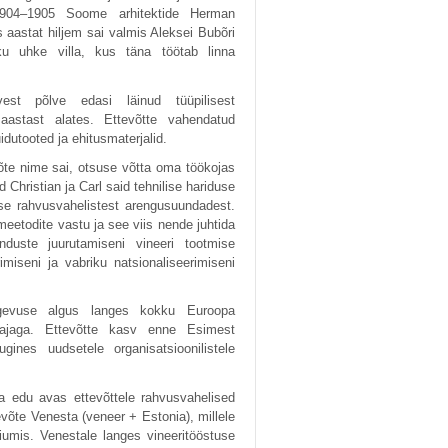
 1904–1905 Soome arhitektide Herman
is aastat hiljem sai valmis Aleksei Bubõri
iku uhke villa, kus täna töötab linna
est põlve edasi läinud tüüpilisest
aastast alates. Ettevõtte vahendatud
uidutooted ja ehitusmaterjalid.
võte nime sai, otsuse võtta oma töökojas
 Christian ja Carl said tehnilise hariduse
use rahvusvahelistest arengusuundadest.
etodite vastu ja see viis nende juhtida
duste juurutamiseni vineeri tootmise
imiseni ja vabriku natsionaliseerimiseni
tegevuse algus langes kokku Euroopa
uajaga. Ettevõtte kasv enne Esimest
ines uudsetele organisatsioonilistele
hja edu avas ettevõttele rahvusvahelised
võte Venesta (veneer + Estonia), millele
riumis. Venestale langes vineeritööstuse