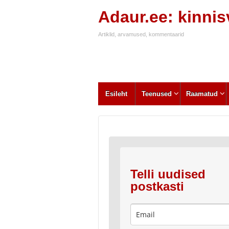
Adaur.ee: kinni
Artiklid, arvamused, kommentaarid
Esileht
Teenused
Raamatud
Telli uudised
postkasti