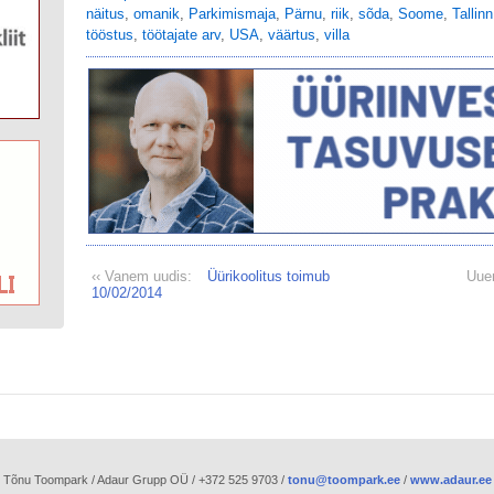
näitus
,
omanik
,
Parkimismaja
,
Pärnu
,
riik
,
sõda
,
Soome
,
Tallinn
tööstus
,
töötajate arv
,
USA
,
väärtus
,
villa
‹‹ Vanem uudis:
Üürikoolitus toimub
Uue
10/02/2014
Tõnu Toompark / Adaur Grupp OÜ / +372 525 9703 /
tonu@toompark.ee
/
www.adaur.ee