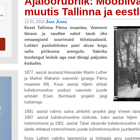
Ajaloorubriik: Mööbliva
muutis Tallinna ja eest
Jaak Juske
13.01.2014
Keset Tallinna Pärnu maantee, Veerenni
tänava ja raudtee vahel laiub üks
omaaegseid suurimaid tööstusalasid.
Luhteri puidutööstus pani aluse kogu
selle piirkonna arengule. Vabriku
toodangut leidub aga veel tänagi paljudes
kodudes.
1877. aastal asutasid Alexander Martin Luther
ja Markel Makarov saeveski (praegu Pärnu
maantee 69). Kuus aastat hiljem ehitati
kahekorruselise puidust saeveski juurde
arhitekt Erwin Bernhardi projekti järgi
katlamaja.
1891. aastal valmis sama arhitekti projekti järgi Vineeri tä
1897. aastal kahekorruseline töökoda, kaks aastat hiljem
tootmishoone ja 1901. aastal Tatari tänavale kahekorruseline 
äärde ehitatud tootmishoone juurde kolmekorruseline juurdeehiti
Koos Lutheri vabriku laienemise ja töötajate arvu suuren