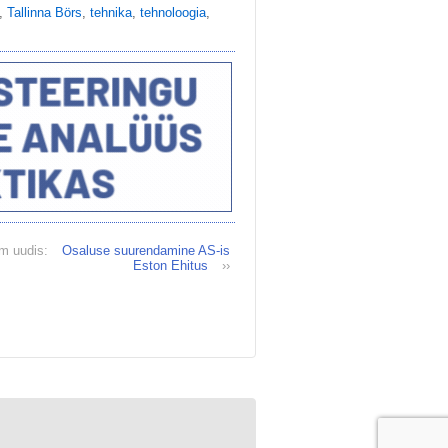
,
Tallinna Börs
,
tehnika
,
tehnoloogia
,
m uudis:
Osaluse suurendamine AS-is
Eston Ehitus
››