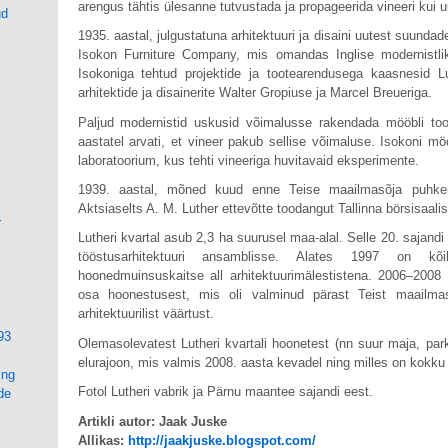
arengus tähtis ülesanne tutvustada ja propageerida vineeri kui uu
ud
1935. aastal, julgustatuna arhitektuuri ja disaini uutest suundad
Isokon Furniture Company, mis omandas Inglise modernistlik
Isokoniga tehtud projektide ja tootearendusega kaasnesid L
arhitektide ja disainerite Walter Gropiuse ja Marcel Breueriga.
Paljud modernistid uskusid võimalusse rakendada mööbli too
aastatel arvati, et vineer pakub sellise võimaluse. Isokoni mö
laboratoorium, kus tehti vineeriga huvitavaid eksperimente.
1939. aastal, mõned kuud enne Teise maailmasõja puhkemi
Aktsiaselts A. M. Luther ettevõtte toodangut Tallinna börsisaali
r
Lutheri kvartal asub 2,3 ha suurusel maa-alal. Selle 20. sajandi
tööstusarhitektuuri ansamblisse. Alates 1997 on kõ
hoonedmuinsuskaitse all arhitektuurimälestistena. 2006–2008
osa hoonestusest, mis oli valminud pärast Teist maailmas
arhitektuurilist väärtust.
93
Olemasolevatest Lutheri kvartali hoonetest (nn suur maja, par
elurajoon, mis valmis 2008. aasta kevadel ning milles on kokku 
ing
Fotol Lutheri vabrik ja Pärnu maantee sajandi eest.
de
Artikli autor: Jaak Juske
Allikas:
http://jaakjuske.blogspot.com/