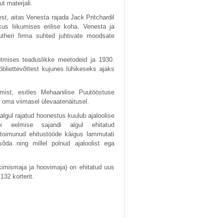
t materjali.
est, aitas Venesta rajada Jack Pritchardil
us liikumises erilise koha. Venesta ja
utheri firma suhted juhtivate moodsate
tmises teaduslikke meetodeid ja 1930.
öbliettevõttest kujunes lühikeseks ajaks
st, esitles Mehaanilise Puutööstuse
s oma viimasel ülevaatenäitusel.
 algul rajatud hoonestus kuulub ajaloolise
ik eelmise sajandi algul ehitatud
 toimunud ehitustööde käigus lammutati
õda ning millel polnud ajaloolist ega
kimismaja ja hoovimaja) on ehitatud uus
132 korterit.