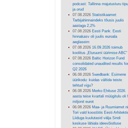
podcast: Tallinna majutusturu tip
ja orud
07.08.2026
Statistikaamet:
Tarbijahinnaindeks tõusis juulis
aastaga 2,2%
07.08.2026
Eesti Pank: Eesti
hinnakasv oli juulis euroala
aeglaseim
07.08.2026
16.09.2026 toimub
koolitus „Eluruumi üürimise ABC“
07.08.2026
Baltic Horizon Fund
consolidated unaudited results fo
Q2 2026
06.08.2026
Swedbank: Esimene
üürikodu: kuidas vältida teiste
tehtud vigu?
06.08.2026
Merko Ehituse 2026.
aasta teise kvartali müügitulu oli 
miljonit eurot
06.08.2026
Maa- ja Ruumiamet n
Tori vald koostöös Eesti Arhitekti
Liiduga kuulutasid välja Sindi
keskuse lähiala ideevõistluse