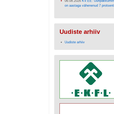
06.08.2026
KV.EE: Üüripakkumi
on aastaga vähenenud 7 protsent
Uudiste arhiiv
Uudiste arhiiv