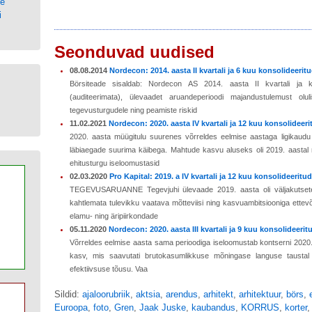
ne
i
Seonduvad uudised
08.08.2014
Nordecon: 2014. aasta II kvartali ja 6 kuu konsolideeri
Börsiteade sisaldab: Nordecon AS 2014. aasta II kvartali ja ku
(auditeerimata), ülevaadet aruandeperioodi majandustulemust olul
tegevusturgudele ning peamiste riskid
11.02.2021
Nordecon: 2020. aasta IV kvartali ja 12 kuu konsolideer
2020. aasta müügitulu suurenes võrreldes eelmise aastaga ligikaud
läbiaegade suurima käibega. Mahtude kasvu aluseks oli 2019. aastal
ehitusturgu iseloomustasid
02.03.2020
Pro Kapital: 2019. a IV kvartali ja 12 kuu konsolideerit
TEGEVUSARUANNE Tegevjuhi ülevaade 2019. aasta oli väljakutsete,
kahtlemata tulevikku vaatava mõtteviisi ning kasvuambitsiooniga ette
elamu- ning äripiirkondade
05.11.2020
Nordecon: 2020. aasta III kvartali ja 9 kuu konsolideer
Võrreldes eelmise aasta sama perioodiga iseloomustab kontserni 2020.
kasv, mis saavutati brutokasumlikkuse mõningase languse taustal
efektiivsuse tõusu. Vaa
Sildid:
ajaloorubriik
,
aktsia
,
arendus
,
arhitekt
,
arhitektuur
,
börs
,
Euroopa
,
foto
,
Gren
,
Jaak Juske
,
kaubandus
,
KORRUS
,
korter