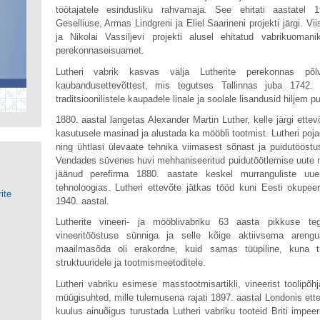
töötajatele esindusliku rahvamaja. See ehitati aastatel
Geselliuse, Armas Lindgreni ja Eliel Saarineni projekti järgi. Vi
ja Nikolai Vassiljevi projekti alusel ehitatud vabrikuoman
perekonnaseisuamet.
Lutheri vabrik kasvas välja Lutherite perekonnas põlv
kaubandusettevõttest, mis tegutses Tallinnas juba 1742. 
traditsioonilistele kaupadele linale ja soolale lisandusid hiljem p
1880. aastal langetas Alexander Martin Luther, kelle järgi ette
kasutusele masinad ja alustada ka mööbli tootmist. Lutheri pojad
ning ühtlasi ülevaate tehnika viimasest sõnast ja puidutööst
d
Vendades süvenes huvi mehhaniseeritud puidutöötlemise uute me
jäänud perefirma 1880. aastate keskel murranguliste uuen
tehnoloogias. Lutheri ettevõte jätkas tööd kuni Eesti okupeer
ite
1940. aastal.
Lutherite vineeri- ja mööblivabriku 63 aasta pikkuse 
vineeritööstuse sünniga ja selle kõige aktiivsema areng
maailmasõda oli erakordne, kuid samas tüüpiline, kuna tug
struktuuridele ja tootmismeetoditele.
Lutheri vabriku esimese masstootmisartikli, vineerist toolipõ
müügisuhted, mille tulemusena rajati 1897. aastal Londonis ette
kuulus ainuõigus turustada Lutheri vabriku tooteid Briti impee