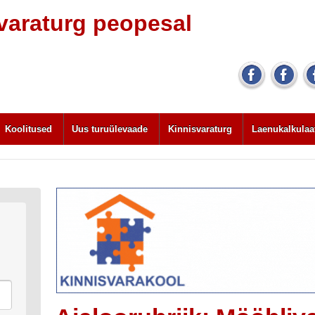
svaraturg peopesal
Koolitused
Uus turuülevaade
Kinnisvaraturg
Laenukalkulaa