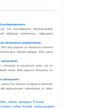
tud poolaastaaruanne
ue kuu konsolideeritud finantsaruandeid
iselt mõjutanud sündmustest, väljavaateid
itud vahearuanne (auditeerimata)
u 26% ning tegemist on Nordeconi kontserni
 rekordmahus sõlmitud lepingud. 2020. aasta
ud vahearuande
 võimaluste ja tunnustuste aasta, mis on
võtetele omane. Meie tegevuse rõhuasetus on
itud vahearuanne
 aasta 9 kuu tulemusi müügitulu ja ärikasumi
 läbi tegevuskulude vähendamise ja üldise
ehitis
,
ehitus
,
elurajoon
,
Estonia
,
,
London
,
Lutheri kvartal
,
muinsuskaitse
,