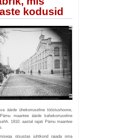
brik, mis
laste kodusid
nava äärde ühekorruseline tööstushoone,
 Pärnu maantee äärde kahekorruseline
tsehh. 1910. aastal rajati Pärnu maantee
s.
emisega otsustas juhtkond rajada oma