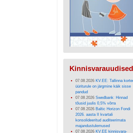
Kinnisvarauudise
07.08.2026
KV.EE: Tallinna korter
üüriturule on järgmine käik sisse
pandud
07.08.2026
Swedbank: Hinnad
tõusid juulis 0,5% võrra
07.08.2026
Baltic Horizon Fondi
2026. aasta II kvartali
konsolideeritud auditeerimata
majandustulemused
07.08.2026
KV.EE kinnisvara-