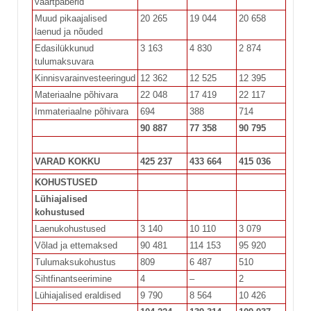
väärtpaberid
Muud pikaajalised
20 265
19 044
20 658
laenud ja nõuded
Edasilükkunud
3 163
4 830
2 874
tulumaksuvara
Kinnisvarainvesteeringud
12 362
12 525
12 395
Materiaalne põhivara
22 048
17 419
22 117
Immateriaalne põhivara
694
388
714
90 887
77 358
90 795
VARAD KOKKU
425 237
433 664
415 036
KOHUSTUSED
Lühiajalised
kohustused
Laenukohustused
3 140
10 110
3 079
Võlad ja ettemaksed
90 481
114 153
95 920
Tulumaksukohustus
809
6 487
510
Sihtfinantseerimine
4
–
2
Lühiajalised eraldised
9 790
8 564
10 426