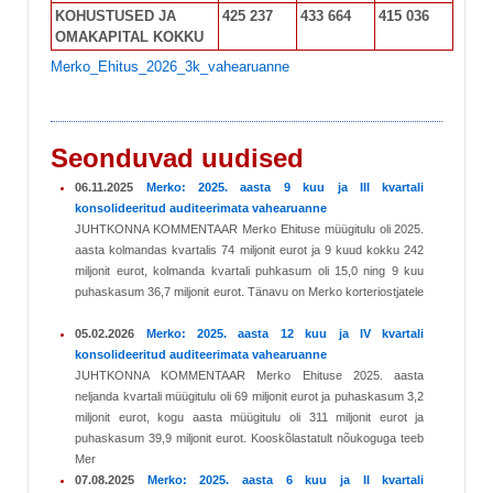
KOHUSTUSED JA
425 237
433 664
415 036
OMAKAPITAL KOKKU
Merko_Ehitus_2026_3k_vahearuanne
Seonduvad uudised
06.11.2025
Merko: 2025. aasta 9 kuu ja III kvartali
konsolideeritud auditeerimata vahearuanne
JUHTKONNA KOMMENTAAR Merko Ehituse müügitulu oli 2025.
aasta kolmandas kvartalis 74 miljonit eurot ja 9 kuud kokku 242
miljonit eurot, kolmanda kvartali puhkasum oli 15,0 ning 9 kuu
puhaskasum 36,7 miljonit eurot. Tänavu on Merko korteriostjatele
05.02.2026
Merko: 2025. aasta 12 kuu ja IV kvartali
konsolideeritud auditeerimata vahearuanne
JUHTKONNA KOMMENTAAR Merko Ehituse 2025. aasta
neljanda kvartali müügitulu oli 69 miljonit eurot ja puhaskasum 3,2
miljonit eurot, kogu aasta müügitulu oli 311 miljonit eurot ja
puhaskasum 39,9 miljonit eurot. Kooskõlastatult nõukoguga teeb
Mer
07.08.2025
Merko: 2025. aasta 6 kuu ja II kvartali