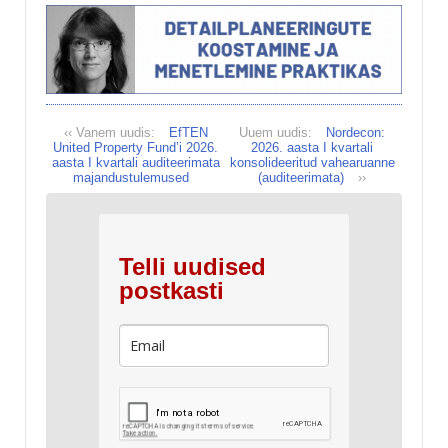
‹‹ Vanem uudis:
EfTEN
Uuem uudis:
Nordecon:
United Property Fund’i 2026.
2026. aasta I kvartali
aasta I kvartali auditeerimata
konsolideeritud vahearuanne
majandustulemused
(auditeerimata)
››
Telli uudised
postkasti