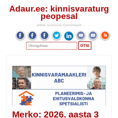
Adaur.ee: kinnisvaraturg
peopesal
Artiklid, arvamused, kommentaarid
Search
for:
Merko: 2026. aasta 3