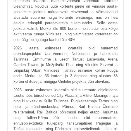
esimeses kvartalis märkimisväärselt vähemate korterite
üleandmist. Nõudlus uute korterite järele on viimase aasta-
pooleteise jooksul märgatavalt elavnenud ja võimaldanud
alustada suurema hulga korterite ehitusega, mis on hea
eeldus edaspidi paranevateks tulemusteks. Selle aasta
jooksul valmib Merkol üle 800 korteri, neist suur osa kõige
aktiivsema turuga Vilniuses, ning valmivatest korteritest on
eelmüügilepingutega kaetud üle 40%.
2026. aasta esimeses kvartalis olid suuremad
arendusprojektid Uus-Veerenni, Noblessner ja Lahekalda
Tallinnas, Erminurme ja Leedri Tartus; Lucavsala, Arena
Garden Towers ja Mežpilsēta Riias ning Vilnelės Skverai ja
Šnipiškių Urban Vilniuses. Tänavu esimese kolme kuuga
andis Merko üle 36 korterit ja 3 äripinda ning alustas 38
korteri ehituse ja müügiga Õielehe projektis Jüri alevikus.
2026. aasta esimeses kvartalis olid suuremate objektidena
Eestis töös büroohooned City Plaza 2 ja Viktor Masingu maja
ning Huvikeskus Kullo Tallinnas, Riigikaitsemaja Tartus ning
hotell ja sündmuskeskus Pärnus, Rail Baltica Ülemiste
reisiterminal, Rail Baltica põhitrassi neljas etapp Harjumaa
ning Tallinn-Pärnu lõik. Leedus olid suuremateks
ehitusobjektideks tuulepargi taristurajatised Pagėgiai ja
Telšiai rajoonides ning Rūdninkai kaitseväelinnak. Lätis oli