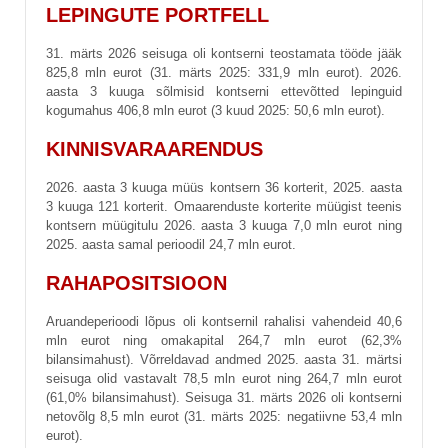
LEPINGUTE PORTFELL
31. märts 2026 seisuga oli kontserni teostamata tööde jääk
825,8 mln eurot (31. märts 2025: 331,9 mln eurot). 2026.
aasta 3 kuuga sõlmisid kontserni ettevõtted lepinguid
kogumahus 406,8 mln eurot (3 kuud 2025: 50,6 mln eurot).
KINNISVARAARENDUS
2026. aasta 3 kuuga müüs kontsern 36 korterit, 2025. aasta
3 kuuga 121 korterit. Omaarenduste korterite müügist teenis
kontsern müügitulu 2026. aasta 3 kuuga 7,0 mln eurot ning
2025. aasta samal perioodil 24,7 mln eurot.
RAHAPOSITSIOON
Aruandeperioodi lõpus oli kontsernil rahalisi vahendeid 40,6
mln eurot ning omakapital 264,7 mln eurot (62,3%
bilansimahust). Võrreldavad andmed 2025. aasta 31. märtsi
seisuga olid vastavalt 78,5 mln eurot ning 264,7 mln eurot
(61,0% bilansimahust). Seisuga 31. märts 2026 oli kontserni
netovõlg 8,5 mln eurot (31. märts 2025: negatiivne 53,4 mln
eurot).