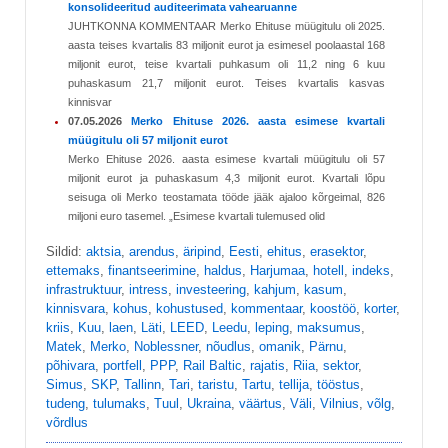
konsolideeritud auditeerimata vahearuanne
JUHTKONNA KOMMENTAAR Merko Ehituse müügitulu oli 2025.
aasta teises kvartalis 83 miljonit eurot ja esimesel poolaastal 168
miljonit eurot, teise kvartali puhkasum oli 11,2 ning 6 kuu
puhaskasum 21,7 miljonit eurot. Teises kvartalis kasvas
kinnisvar
07.05.2026
Merko Ehituse 2026. aasta esimese kvartali
müügitulu oli 57 miljonit eurot
Merko Ehituse 2026. aasta esimese kvartali müügitulu oli 57
miljonit eurot ja puhaskasum 4,3 miljonit eurot. Kvartali lõpu
seisuga oli Merko teostamata tööde jääk ajaloo kõrgeimal, 826
miljoni euro tasemel. „Esimese kvartali tulemused olid
Sildid:
aktsia
,
arendus
,
äripind
,
Eesti
,
ehitus
,
erasektor
,
ettemaks
,
finantseerimine
,
haldus
,
Harjumaa
,
hotell
,
indeks
,
infrastruktuur
,
intress
,
investeering
,
kahjum
,
kasum
,
kinnisvara
,
kohus
,
kohustused
,
kommentaar
,
koostöö
,
korter
,
kriis
,
Kuu
,
laen
,
Läti
,
LEED
,
Leedu
,
leping
,
maksumus
,
Matek
,
Merko
,
Noblessner
,
nõudlus
,
omanik
,
Pärnu
,
põhivara
,
portfell
,
PPP
,
Rail Baltic
,
rajatis
,
Riia
,
sektor
,
Simus
,
SKP
,
Tallinn
,
Tari
,
taristu
,
Tartu
,
tellija
,
tööstus
,
tudeng
,
tulumaks
,
Tuul
,
Ukraina
,
väärtus
,
Väli
,
Vilnius
,
võlg
,
võrdlus