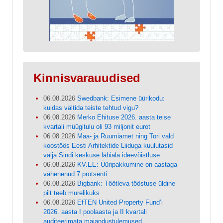
Kinnisvarauudised
06.08.2026
Swedbank: Esimene üürikodu:
kuidas vältida teiste tehtud vigu?
06.08.2026
Merko Ehituse 2026. aasta teise
kvartali müügitulu oli 93 miljonit eurot
06.08.2026
Maa- ja Ruumiamet ning Tori vald
koostöös Eesti Arhitektide Liiduga kuulutasid
välja Sindi keskuse lähiala ideevõistluse
06.08.2026
KV.EE: Üüripakkumine on aastaga
vähenenud 7 protsenti
06.08.2026
Bigbank: Töötleva tööstuse üldine
pilt teeb murelikuks
06.08.2026
EfTEN United Property Fund’i
2026. aasta I poolaasta ja II kvartali
auditeerimata majandustulemused