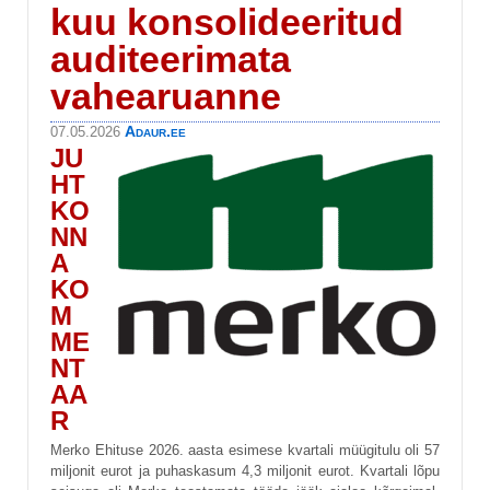
kuu konsolideeritud
auditeerimata
vahearuanne
Adaur.ee
07.05.2026
JU
HT
KO
NN
A
KO
M
ME
NT
AA
R
Merko Ehituse 2026. aasta esimese kvartali müügitulu oli 57
miljonit eurot ja puhaskasum 4,3 miljonit eurot. Kvartali lõpu