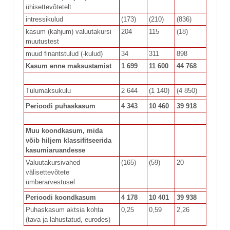
ühisettevõtetelt
intressikulud
(173)
(210)
(836)
kasum (kahjum) valuutakursi
204
115
(18)
muutustest
muud finantstulud (-kulud)
34
311
898
Kasum enne maksustamist
1 699
11 600
44 768
Tulumaksukulu
2 644
(1 140)
(4 850)
Perioodi puhaskasum
4 343
10 460
39 918
Muu koondkasum, mida
võib hiljem klassifitseerida
kasumiaruandesse
Valuutakursivahed
(165)
(59)
20
välisettevõtete
ümberarvestusel
Perioodi koondkasum
4 178
10 401
39 938
Puhaskasum aktsia kohta
0,25
0,59
2,26
(tava ja lahustatud, eurodes)