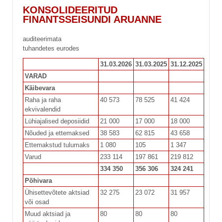
KONSOLIDEERITUD
FINANTSSEISUNDI ARUANNE
auditeerimata
tuhandetes eurodes
31.03.2026
31.03.2025
31.12.2025
VARAD
Käibevara
Raha ja raha
40 573
78 525
41 424
ekvivalendid
Lühiajalised deposiidid
21 000
17 000
18 000
Nõuded ja ettemaksed
38 583
62 815
43 658
Ettemakstud tulumaks
1 080
105
1 347
Varud
233 114
197 861
219 812
334 350
356 306
324 241
Põhivara
Ühisettevõtete aktsiad
32 275
23 072
31 957
või osad
Muud aktsiad ja
80
80
80