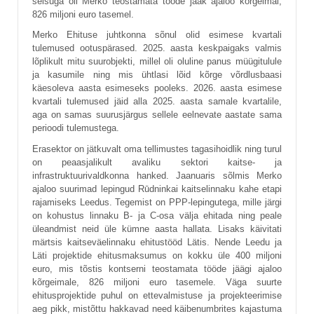
seisuga oli Merko teostamata tööde jääk ajaloo kõrgeimal,
826 miljoni euro tasemel.
Merko Ehituse juhtkonna sõnul olid esimese kvartali
tulemused ootuspärased. 2025. aasta keskpaigaks valmis
lõplikult mitu suurobjekti, millel oli oluline panus müügitulule
ja kasumile ning mis ühtlasi lõid kõrge võrdlusbaasi
käesoleva aasta esimeseks pooleks. 2026. aasta esimese
kvartali tulemused jäid alla 2025. aasta samale kvartalile,
aga on samas suurusjärgus sellele eelnevate aastate sama
perioodi tulemustega.
Erasektor on jätkuvalt oma tellimustes tagasihoidlik ning turul
on peaasjalikult avaliku sektori kaitse- ja
infrastruktuurivaldkonna hanked. Jaanuaris sõlmis Merko
ajaloo suurimad lepingud Rūdninkai kaitselinnaku kahe etapi
rajamiseks Leedus. Tegemist on PPP-lepingutega, mille järgi
on kohustus linnaku B- ja C-osa välja ehitada ning peale
üleandmist neid üle kümne aasta hallata. Lisaks käivitati
märtsis kaitseväelinnaku ehitustööd Lätis. Nende Leedu ja
Läti projektide ehitusmaksumus on kokku üle 400 miljoni
euro, mis tõstis kontserni teostamata tööde jäägi ajaloo
kõrgeimale, 826 miljoni euro tasemele. Väga suurte
ehitusprojektide puhul on ettevalmistuse ja projekteerimise
aeg pikk, mistõttu hakkavad need käibenumbrites kajastuma