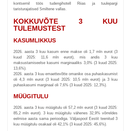
kontsernil töös tudengihotell Riias ja tuulepargi
taristurajatised Smiltene vallas.
KOKKUVÕTE 3 KUU
TULEMUSTEST
KASUMLIKKUS
2026. aasta 3 kuu kasum enne makse oli 1,7 mln eurot (3
kuud 2025: 11,6 mln eurot), mis andis 3 kuu
maksustamiseelse kasumi marginaaliks 3,0% (3 kuud 2025:
13,6%).
2026. aasta 3 kuu emaettevõtte omanike osa puhaskasumist
oli 4,3 mln eurot (3 kuud 2025: 10,5 mln eurot) ja 3 kuu
puhaskasumi marginaal oli 7,6% (3 kuud 2025: 12,3%).
MÜÜGITULU
2026. aasta 3 kuu müügitulu oli 57,2 mln eurot (3 kuud 2025:
85,2 mln eurot). 3 kuu müügitulu vähenes 32,9% võrreldes
eelmise aasta sama perioodiga. Väljaspool Eestit teenitud 3
kuu müügitulu osakaal oli 42,1% (3 kuud 2025: 45,6%).