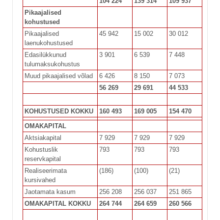
104 224
139 314
109 937
Pikaajalised
kohustused
Pikaajalised
45 942
15 002
30 012
laenukohustused
Edasilükkunud
3 901
6 539
7 448
tulumaksukohustus
Muud pikaajalised võlad
6 426
8 150
7 073
56 269
29 691
44 533
KOHUSTUSED KOKKU
160 493
169 005
154 470
OMAKAPITAL
Aktsiakapital
7 929
7 929
7 929
Kohustuslik
793
793
793
reservkapital
Realiseerimata
(186)
(100)
(21)
kursivahed
Jaotamata kasum
256 208
256 037
251 865
OMAKAPITAL KOKKU
264 744
264 659
260 566