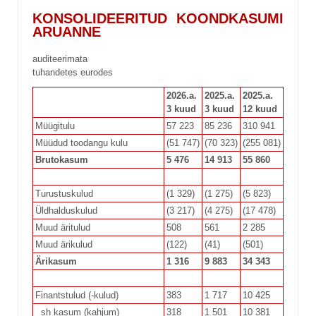
KONSOLIDEERITUD
KOONDKASUMI
ARUANNE
auditeerimata
tuhandetes eurodes
2026.a.
2025.a.
2025.a.
3
kuud
3 kuud
12 kuud
Müügitulu
57 223
85 236
310 941
Müüdud toodangu kulu
(51 747)
(70 323)
(255 081)
Brutokasum
5 476
14 913
55 860
Turustuskulud
(1 329)
(1 275)
(5 823)
Üldhalduskulud
(3 217)
(4 275)
(17 478)
Muud äritulud
508
561
2 285
Muud ärikulud
(122)
(41)
(501)
Ärikasum
1 316
9 883
34 343
Finantstulud (-kulud)
383
1 717
10 425
sh kasum (kahjum)
318
1 501
10 381