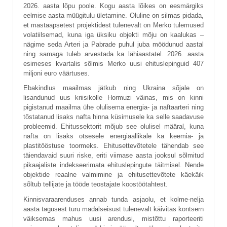
2026. aasta lõpu poole. Kogu aasta lõikes on eesmärgiks
eelmise aasta müügitulu ületamine. Oluline on silmas pidada,
et mastaapsetest projektidest tulenevalt on Merko tulemused
volatiilsemad, kuna iga üksiku objekti mõju on kaalukas –
nägime seda Arteri ja Pabrade puhul juba möödunud aastal
ning samaga tuleb arvestada ka lähiaastatel. 2026. aasta
esimeses kvartalis sõlmis Merko uusi ehituslepinguid 407
miljoni euro väärtuses.
Ebakindlus maailmas jätkub ning Ukraina sõjale on
lisandunud uus kriisikolle Hormuzi väinas, mis on kinni
pigistanud maailma ühe olulisema energia- ja naftaarteri ning
tõstatanud lisaks nafta hinna küsimusele ka selle saadavuse
probleemid. Ehitussektorit mõjub see olulisel määral, kuna
nafta on lisaks otsesele energiaallikale ka keemia- ja
plastitööstuse toormeks. Ehitusettevõtetele tähendab see
täiendavaid suuri riske, eriti viimase aasta jooksul sõlmitud
pikaajaliste indekseerimata ehituslepingute täitmisel. Nende
objektide reaalne valmimine ja ehitusettevõtete käekäik
sõltub tellijate ja tööde teostajate koostöötahtest.
Kinnisvaraarenduses annab tunda asjaolu, et kolme-nelja
aasta tagusest turu madalseisust tulenevalt käivitas kontsern
väiksemas mahus uusi arendusi, mistõttu raporteeriti